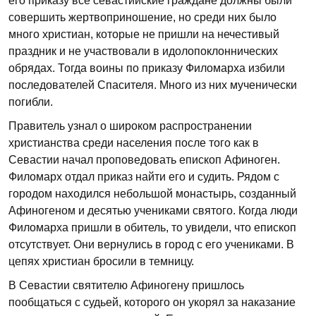
его приказу все севастийские граждане должны были
совершить жертвоприношение, но среди них было
много христиан, которые не пришли на нечестивый
праздник и не участвовали в идолопоклоннических
обрядах. Тогда воины по приказу Филомарха избили
последователей Спасителя. Много из них мученически
погибли.
Правитель узнал о широком распространении
христианства среди населения после того как в
Севастии начал проповедовать епископ Афиноген.
Филомарх отдал приказ найти его и судить. Рядом с
городом находился небольшой монастырь, созданный
Афиногеном и десятью учениками святого. Когда люди
Филомарха пришли в обитель, то увидели, что епископ
отсутствует. Они вернулись в город с его учениками. В
цепях христиан бросили в темницу.
В Севастии святителю Афиногену пришлось
пообщаться с судьей, которого он укорял за наказание