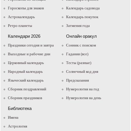
Гороскопы для знаков
Календарь садовода
Астрокалендарь
Календарь покупок
Ретро планеты
Затмения года
Календари 2026
Онлайн оракул
Праздники сегодня и завтра
Cонник с поиском
Выходные и рабочие дни
Гадания (все)
Церковный календарь
Тесты (разные)
Народный календарь
Солнечный код дня
Языческий календарь
Предсказания
Сборник поздравлений
Нумерология на год
Сборник праздников
Нумерология на день
Библиотека
Имена
Астрология