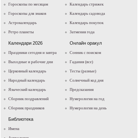
Гороскопы по месяцам
Календарь стрижек
Гороскопы для знаков
Календарь садовода
Астрокалендарь
Календарь покупок
Ретро планеты
Затмения года
Календари 2026
Онлайн оракул
Праздники сегодня и завтра
Cонник с поиском
Выходные и рабочие дни
Гадания (все)
Церковный календарь
Тесты (разные)
Народный календарь
Солнечный код дня
Языческий календарь
Предсказания
Сборник поздравлений
Нумерология на год
Сборник праздников
Нумерология на день
Библиотека
Имена
Астрология