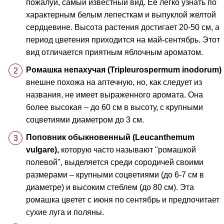
пожалуй, самый известный вид. Её легко узнать по
характерным белым лепесткам и выпуклой желтой
сердцевине. Высота растения достигает 20-50 см, а
период цветения приходится на май-сентябрь. Этот
вид отличается приятным яблочным ароматом.
Ромашка непахучая (Tripleurospermum inodorum)
внешне похожа на аптечную, но, как следует из
названия, не имеет выраженного аромата. Она
более высокая – до 60 см в высоту, с крупными
соцветиями диаметром до 3 см.
Поповник обыкновенный (Leucanthemum
vulgare),
которую часто называют "ромашкой
полевой", выделяется среди сородичей своими
размерами – крупными соцветиями (до 6-7 см в
диаметре) и высоким стеблем (до 80 см). Эта
ромашка цветет с июня по сентябрь и предпочитает
сухие луга и поляны.