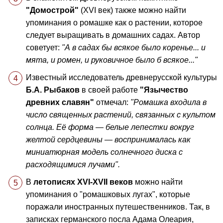
"Домострой"
(XVI век) также можно найти
упоминания о ромашке как о растении, которое
следует выращивать в домашних садах. Автор
советует:
"А в садах бы всякое было коренье... и
мята, и ромен, и руковичное было б всякое..."
Известный исследователь древнерусской культуры
Б.А. Рыбаков
в своей работе
"Язычество
древних славян"
отмечал:
"Ромашка входила в
число священных растений, связанных с культом
солнца. Её форма — белые лепестки вокруг
желтой сердцевины — воспринималась как
миниатюрная модель солнечного диска с
расходящимися лучами".
В
летописях XVI-XVII веков
можно найти
упоминания о "ромашковых лугах", которые
поражали иностранных путешественников. Так, в
записках германского посла Адама Олеария,