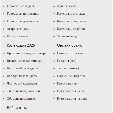
Гороскоп на неделю
Лунные фазы
Гороскопы по месяцам
Календарь стрижек
Гороскопы для знаков
Календарь садовода
Астрокалендарь
Календарь покупок
Ретро планеты
Затмения года
Календари 2026
Онлайн оракул
Праздники сегодня и завтра
Cонник с поиском
Выходные и рабочие дни
Гадания (все)
Церковный календарь
Тесты (разные)
Народный календарь
Солнечный код дня
Языческий календарь
Предсказания
Сборник поздравлений
Нумерология на год
Сборник праздников
Нумерология на день
Библиотека