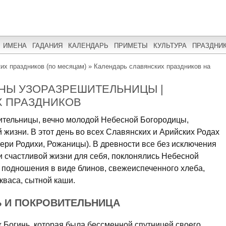
ИМЕНА
ГАДАНИЯ
КАЛЕНДАРЬ
ПРИМЕТЫ
КУЛЬТУРА
ПРАЗДНИ
их праздников (по месяцам)
»
Календарь славянских праздников на
АНЫ УЗОРАЗРЕШИТЕЛЬНИЦЫ |
Х ПРАЗДНИКОВ
ительницы, вечно молодой Небесной Богородицы,
жизни. В этот день во всех Славянских и Арийских Родах
ери Родихи, Рожаницы). В древности все без исключения
 счастливой жизни для себя, поклонялись Небесной
и подношения в виде блинов, свежеиспеченного хлеба,
кваса, сытной каши.
Ь И ПОКРОВИТЕЛЬНИЦА
 Богинь, которая была бессменной спутницей своего