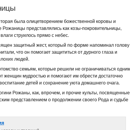
НИЦЫ
которая была олицетворением божественной коровы и
 Рожаницы представлялись как козы-покровительницы,
влаги струилось прямо с небес.
вящен защитный жест, который по форме напоминал голову
итали, что он помогает защититься от дурного глаза и
плохих людей.
томство семьям, которые решили не ограничиваться одни
ют женщин мудростью и помогают им обрести достаточно
 воспитание детей и сохранение уюта домашнего очага.
гини Рожаны, как, впрочем, и прочие культы, посвященные
ским представлением о продолжении своего Рода и судьбе
ия