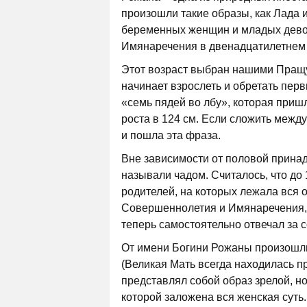
произошли такие образы, как Лада 
беременных женщин и младых дево
Имянаречения в двенадцатилетнем 
Этот возраст выбран нашими Пращу
начинает взрослеть и обретать пер
«семь пядей во лбу», которая пришл
роста в 124 см. Если сложить межд
и пошла эта фраза.
Вне зависимости от половой принад
называли чадом. Считалось, что до
родителей, на которых лежала вся 
Совершеннолетия и Имянаречения,
теперь самостоятельно отвечал за с
От имени Богини Рожаны произошли
(Великая Мать всегда находилась п
представлял собой образ зрелой, н
которой заложена вся женская суть.