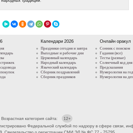
и народных традиций.
26
Календари 2026
Онлайн оракул
дня
Праздники сегодня и завтра
Cонник с поиском
лендарь
Выходные и рабочие дни
Гадания (все)
азы
Церковный календарь
Тесты (разные)
 стрижек
Народный календарь
Солнечный код дня
 садовода
Языческий календарь
Предсказания
 покупок
Сборник поздравлений
Нумерология на го
года
Сборник праздников
Нумерология на де
. Возрастная категория сайта:
12+
егистрировано Федеральной службой по надзору в сфере связи, и
9. Свидетельство о регистрации СМИ ЭЛ № ФС 77 - 75795