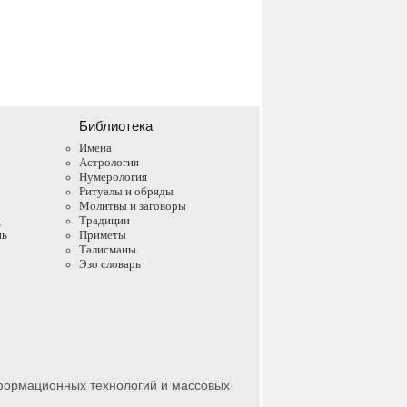
Библиотека
Имена
Астрология
Нумерология
Ритуалы и обряды
Молитвы и заговоры
д
Традиции
нь
Приметы
Талисманы
Эзо словарь
нформационных технологий и массовых