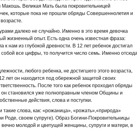
и Макошь. Великая Мать была покровительницей
чек, которые пока не прошли обряды Совершеннолетия и
возрасте.
рами далеко не случайно. Именно в это время девочка
вый жизненный опыт. Есть одна очень известная фраза:
а к нам из глубокой древности. В 12 лет ребенок достигал
у собой все цифры, то получится число семь. Именно отсюд
лежности, любого ребенка, не достигшего этого возраста,
 12 лет он находится под обережной защитой своих
ответственность. После того как ребенок проходил обряды
 он становился уже полноправным членом Общины и
обственные действия, слова и поступки.
 такие слова, как: «рожаница», «рожать»,«природа»
ри Роде, своем супруге). Образ Богини-Покровительницы
о вечно молодой и цветущей женщины, супруги и матери, в