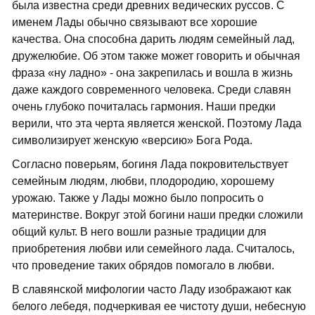
была известна среди древних ведических руссов. С
именем Лады обычно связывают все хорошие
качества. Она способна дарить людям семейный лад,
дружелюбие. Об этом также может говорить и обычная
фраза «ну ладно» - она закрепилась и вошла в жизнь
даже каждого современного человека. Среди славян
очень глубоко почиталась гармония. Наши предки
верили, что эта черта является женской. Поэтому Лада
символизирует женскую «версию» Бога Рода.
Согласно поверьям, богиня Лада покровительствует
семейным людям, любви, плодородию, хорошему
урожаю. Также у Лады можно было попросить о
материнстве. Вокруг этой богини наши предки сложили
общий культ. В него вошли разные традиции для
приобретения любви или семейного лада. Считалось,
что проведение таких обрядов помогало в любви.
В славянской мифологии часто Ладу изображают как
белого лебедя, подчеркивая ее чистоту души, небесную