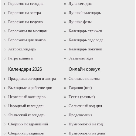
Гороскоп на сегодня
Луна сегодня
Гороскоп на завтра
Лунный календарь
Гороскоп на неделю
Лунные фазы
Гороскопы по месяцам
Календарь стрижек
Гороскопы для знаков
Календарь садовода
Астрокалендарь
Календарь покупок
Ретро планеты
Затмения года
Календари 2026
Онлайн оракул
Праздники сегодня и завтра
Cонник с поиском
Выходные и рабочие дни
Гадания (все)
Церковный календарь
Тесты (разные)
Народный календарь
Солнечный код дня
Языческий календарь
Предсказания
Сборник поздравлений
Нумерология на год
Сборник праздников
Нумерология на день