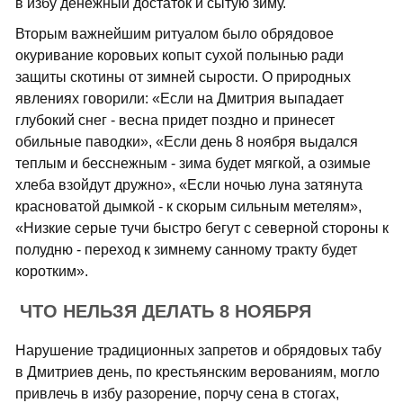
в избу денежный достаток и сытую зиму.
Вторым важнейшим ритуалом было обрядовое
окуривание коровьих копыт сухой полынью ради
защиты скотины от зимней сырости. О природных
явлениях говорили: «Если на Дмитрия выпадает
глубокий снег - весна придет поздно и принесет
обильные паводки», «Если день 8 ноября выдался
теплым и бесснежным - зима будет мягкой, а озимые
хлеба взойдут дружно», «Если ночью луна затянута
красноватой дымкой - к скорым сильным метелям»,
«Низкие серые тучи быстро бегут с северной стороны к
полудню - переход к зимнему санному тракту будет
коротким».
ЧТО НЕЛЬЗЯ ДЕЛАТЬ 8 НОЯБРЯ
Нарушение традиционных запретов и обрядовых табу
в Дмитриев день, по крестьянским верованиям, могло
привлечь в избу разорение, порчу сена в стогах,