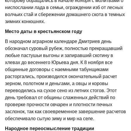
которому обращались в начале ноября с молитвами о
ниспослании лада в семьи, ограждении изб от лесных
волчьих стай и сбережении домашнего скота в темных
зимних конюшнях.
Место даты в крестьянском году
В народном аграрном календаре Дмитриев день
обозначал суровый рубеж, полностью прекращавший
любые пастушьи выгоны и запиравший скотину в
хлевах до весеннего Юрьева дня. К 8 ноября все
общинные договоры с наемными табунщиками
расторгались, производился окончательный расчет
зерном, полотном и деньгами, а овцы и коровы
переводились на сухое сено из летних стогов. Этот
день требовал от общины слаженных действий по
проверке прочности овчарен и плотности печных
заслонок, так как своевременное завершение расчетов
обеспечивало сытую зиму и мир на селе.
Народное переосмысление традиции