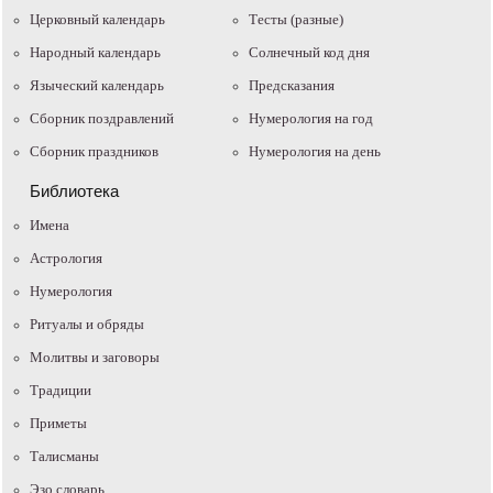
Церковный календарь
Тесты (разные)
Народный календарь
Солнечный код дня
Языческий календарь
Предсказания
Сборник поздравлений
Нумерология на год
Сборник праздников
Нумерология на день
Библиотека
Имена
Астрология
Нумерология
Ритуалы и обряды
Молитвы и заговоры
Традиции
Приметы
Талисманы
Эзо словарь