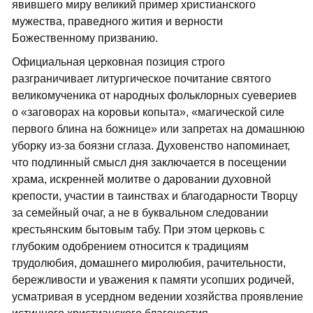
явившего миру великий пример христианского
мужества, праведного жития и верности
Божественному призванию.
Официальная церковная позиция строго
разграничивает литургическое почитание святого
великомученика от народных фольклорных суевериев
о «заговорах на коровьи копыта», «магической силе
первого блина на божнице» или запретах на домашнюю
уборку из-за боязни сглаза. Духовенство напоминает,
что подлинный смысл дня заключается в посещении
храма, искренней молитве о даровании духовной
крепости, участии в таинствах и благодарности Творцу
за семейный очаг, а не в буквальном следовании
крестьянским бытовым табу. При этом церковь с
глубоким одобрением относится к традициям
трудолюбия, домашнего миролюбия, рачительности,
бережливости и уважения к памяти усопших родичей,
усматривая в усердном ведении хозяйства проявление