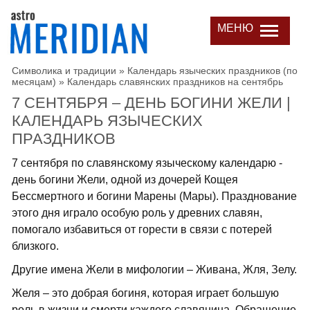
МЕНЮ
Символика и традиции
»
Календарь языческих праздников (по
месяцам)
»
Календарь славянских праздников на сентябрь
7 СЕНТЯБРЯ – ДЕНЬ БОГИНИ ЖЕЛИ |
КАЛЕНДАРЬ ЯЗЫЧЕСКИХ
ПРАЗДНИКОВ
7 сентября по славянскому языческому календарю -
день богини Жели, одной из дочерей Кощея
Бессмертного и богини Марены (Мары). Празднование
этого дня играло особую роль у древних славян,
помогало избавиться от горести в связи с потерей
близкого.
Другие имена Жели в мифологии – Живана, Жля, Зелу.
Желя – это добрая богиня, которая играет большую
роль в жизни и смерти каждого славянина. Обращение