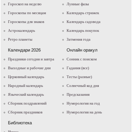
Гороскоп на неделю
Лунные фазы
Гороскопы по месяцам
Календарь стрижек
Гороскопы для знаков
Календарь садовода
Астрокалендарь
Календарь покупок
Ретро планеты
Затмения года
Календари 2026
Онлайн оракул
Праздники сегодня и завтра
Cонник с поиском
Выходные и рабочие дни
Гадания (все)
Церковный календарь
Тесты (разные)
Народный календарь
Солнечный код дня
Языческий календарь
Предсказания
Сборник поздравлений
Нумерология на год
Сборник праздников
Нумерология на день
Библиотека
Имена