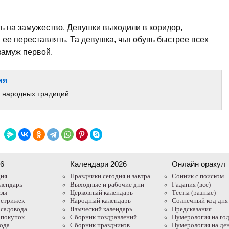
ь на замужество. Девушки выходили в коридор,
 ее переставлять. Та девушка, чья обувь быстрее всех
замуж первой.
ия
и народных традиций.
26
Календари 2026
Онлайн оракул
дня
Праздники сегодня и завтра
Cонник с поиском
лендарь
Выходные и рабочие дни
Гадания (все)
азы
Церковный календарь
Тесты (разные)
 стрижек
Народный календарь
Солнечный код дня
 садовода
Языческий календарь
Предсказания
 покупок
Сборник поздравлений
Нумерология на го
года
Сборник праздников
Нумерология на де