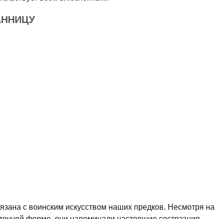
АННИЦУ
язана с воинским искусством наших предков. Несмотря на
шуточной форме, они напоминали настоящие состязания.