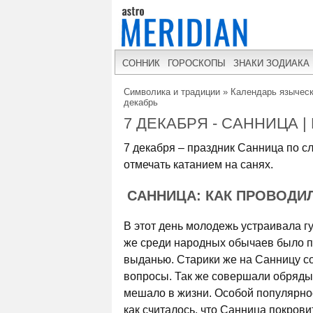
СОННИК
ГОРОСКОПЫ
ЗНАКИ ЗОДИАКА
Символика и традиции
»
Календарь языческ
декабрь
7 ДЕКАБРЯ - САННИЦА 
7 декабря – праздник Санница по с
отмечать катанием на санях.
САННИЦА: КАК ПРОВОДИ
В этот день молодежь устраивала гу
же среди народных обычаев было пр
выданью. Старики же на Санницу с
вопросы. Так же совершали обряды 
мешало в жизни. Особой популярно
как считалось, что Санница покров