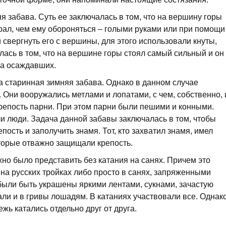
я забава. Суть ее заключалась в том, что на вершину горы
рал, чем ему обороняться – голыми руками или при помощи
свергнуть его с вершины, для этого использовали кнуты,
лась в том, что на вершине горы стоял самый сильный и он
ка осаждавших.
а старинная зимняя забава. Однако в данном случае
Они вооружались метлами и лопатами, с чем, собственно, 
репость парни. При этом парни были пешими и конными.
ли люди. Задача данной забавы заключалась в том, чтобы
пость и заполучить знамя. Тот, кто захватил знамя, имел
оторые отважно защищали крепость.
жно было представить без катания на санях. Причем это
и на русских тройках либо просто в санях, запряженными
были быть украшены яркими лентами, сукнами, зачастую
али и в гривы лошадям. В катаниях участвовали все. Однак
ежь катались отдельно друг от друга.