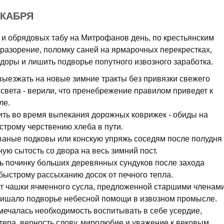
ЕКАБРЯ
и обрядовых табу на Митрофанов день, по крестьянским
 разорение, поломку саней на ярмарочных перекрестках,
доры и лишить подворье попутного извозного заработка.
выезжать на новые зимние тракты без привязки свежего
ссвета - верили, что пренебрежение правилом приведет к
ле.
рить во время выпекания дорожных коврижек - обиды на
строму черствению хлеба в пути.
аные подковы или конскую упряжь соседям после полудня 
ую сытость со двора на весь зимний пост.
ь починку больших деревянных сундуков после захода
 быстрому рассыханию досок от печного тепла.
т чашки ячменного сусла, предложенной старшими членам
 лишало подворье небесной помощи в извозном промысле.
мечалась необходимость воспитывать в себе усердие,
тера, верность слову, миролюбие и уважение к вековым