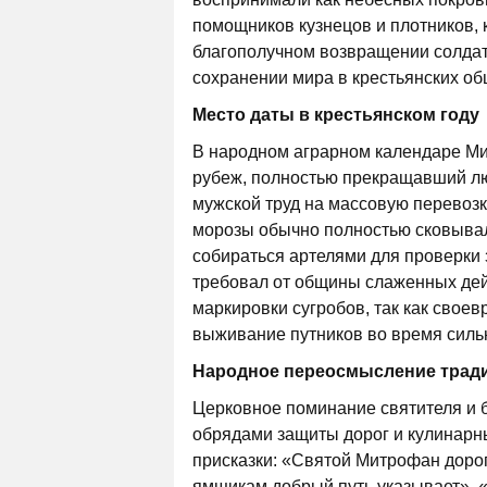
помощников кузнецов и плотников, 
благополучном возвращении солдат
сохранении мира в крестьянских об
Место даты в крестьянском году
В народном аграрном календаре М
рубеж, полностью прекращавший лю
мужской труд на массовую перевозк
морозы обычно полностью сковывал
собираться артелями для проверки 
требовал от общины слаженных дей
маркировки сугробов, так как свое
выживание путников во время силь
Народное переосмысление трад
Церковное поминание святителя и б
обрядами защиты дорог и кулинарн
присказки: «Святой Митрофан дорог
ямщикам добрый путь указывает», «