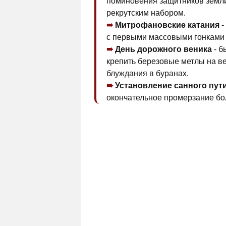
поминовения защитников земли
рекрутским набором.
Митрофановские катания
-
с первыми массовыми гонками 
День дорожного веника
- б
крепить березовые метлы на в
блуждания в буранах.
Установление санного пут
окончательное промерзание бо