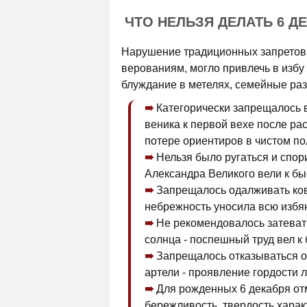
ЧТО НЕЛЬЗЯ ДЕЛАТЬ 6 Д
Нарушение традиционных запретов 
верованиям, могло привлечь в избу
блуждание в метелях, семейные раз
Категорически запрещалось 
веника к первой вехе после ра
потере ориентиров в чистом по
Нельзя было ругаться и спо
Александра Великого вели к бы
Запрещалось одалживать ков
небрежность уносила всю избян
Не рекомендовалось затеват
солнца - поспешный труд вел к
Запрещалось отказываться о
артели - проявление гордости
Для рожденных 6 декабря от
бережливость, твердость харак