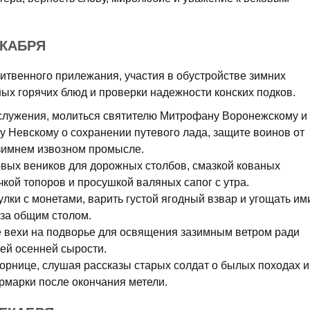
ЕКАБРЯ
литвенного прилежания, участия в обустройстве зимних
ых горячих блюд и проверки надежности конских подков.
служения, молиться святителю Митрофану Воронежскому и
 Невскому о сохранении путевого лада, защите воинов от
 зимнем извозном промысле.
вых веников для дорожных столбов, смазкой кованых
чкой топоров и просушкой валяных сапог с утра.
ки с монетами, варить густой ягодный взвар и угощать им
 за общим столом.
 вехи на подворье для освящения зазимным ветром ради
ей осенней сырости.
орнице, слушая рассказы старых солдат о былых походах и
рмарки после окончания метели.