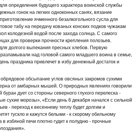
 для определения будущего характера воинской службы
ежных гонок на легких одноконных санях, вязание
 приготовление ячменного безалкогольного сусла для
товое табу на передачу кованых конских подков чужакам
кол колодезной водой после захода солнца. С самого
ицах для проверки прочности крепления полозьев.
ля долгого выпекания пресных хлебов. Первую
 разламывали над головой самого младшего воина в семье,
день праздника привлечет в избу денежный достаток и
обрядовое обсыпание углов овсяных закромов сухими
ерна от амбарных мышей. О природных явлениях говорили
буран дует со стороны северного глухого перелеска -
е сухие морозы», «Если день 6 декабря начался с сильной
ев - переход к весеннему теплу будет долгим и
етят тускло и кажутся белыми - к скорому обильному
а в избяной печи плотно гудит к полудню - прочные
опоздания».