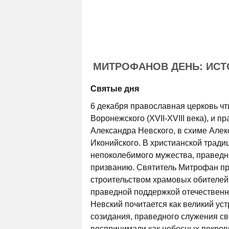
МИТРОФАНОВ ДЕНЬ: ИСТ
Святые дня
6 декабря православная церковь чт
Воронежского (XVII-XVIII века), и п
Александра Невского, в схиме Алекс
Иконийского. В христианской тради
непоколебимого мужества, праведно
призванию. Святитель Митрофан п
строительством храмовых обителей
праведной поддержкой отечественн
Невский почитается как великий уст
созидания, праведного служения с
воспринимали как небесных покрови