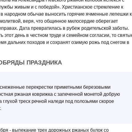
 службы живым и с победой». Христианское стремление к
в народном обычае выносить горячие ячменные лепешки к
молитвой, веря, что общинное милосердие оберегает
правах. Дата превратилась в рубеж родительской заботы.
ть этот день в честном труде и семейном согласии, то святы
емя дальних походов и сохранят озимую рожь под снегом в
ОБРЯДЫ ПРАЗДНИКА
аснеженные перекрестки приметными березовыми
остная ржаная коврижка с запеченной монетой добрую
 а глухой треск речной наледи под полозьями скорое
.
бря - выпекание трех дорожных ржаных булок со