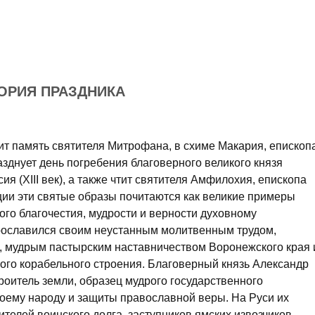
ОРИЯ ПРАЗДНИКА
ит память святителя Митрофана, в схиме Макария, епископ
разднует день погребения благоверного великого князя
ия (XIII век), а также чтит святителя Амфилохия, епископа
ции эти святые образы почитаются как великие примеры
го благочестия, мудрости и верности духовному
рославился своим неустанным молитвенным трудом,
, мудрым пастырским наставничеством Воронежского края 
ого корабельного строения. Благоверный князь Александр
роитель земли, образец мудрого государственного
воему народу и защиты православной веры. На Руси их
телей воинского долга, заступников ямских извозчиков,