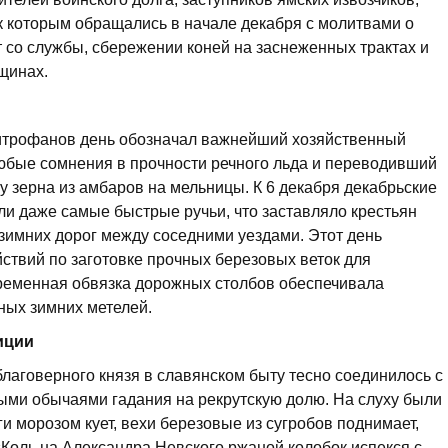
к которым обращались в начале декабря с молитвами о
 со службы, сбережении коней на заснеженных трактах и
щинах.
итрофанов день обозначал важнейший хозяйственный
бые сомнения в прочности речного льда и переводивший
у зерна из амбаров на мельницы. К 6 декабря декабрьские
и даже самые быстрые ручьи, что заставляло крестьян
зимних дорог между соседними уездами. Этот день
ствий по заготовке прочных березовых веток для
временная обвязка дорожных столбов обеспечивала
ных зимних метелей.
иции
лаговерного князя в славянском быту тесно соединилось с
ыми обычаями гадания на рекрутскую долю. На слуху были
и морозом кует, вехи березовые из сугробов поднимает,
Коль на Александра Невского ржаной колобок испекся с