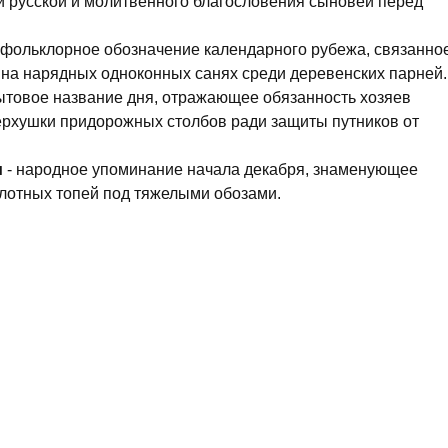
 русской и молитвенного благословения сыновей перед
 фольклорное обозначение календарного рубежа, связанно
на нарядных одноконных санях среди деревенских парней.
ытовое название дня, отражающее обязанность хозяев
ерхушки придорожных столбов ради защиты путников от
и
- народное упоминание начала декабря, знаменующее
лотных топей под тяжелыми обозами.