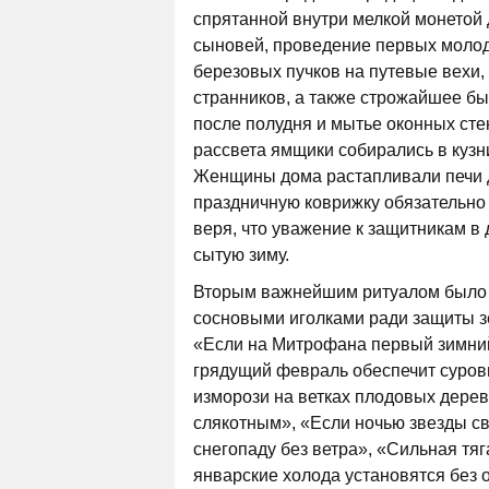
спрятанной внутри мелкой монетой
сыновей, проведение первых молод
березовых пучков на путевые вехи,
странников, а также строжайшее бы
после полудня и мытье оконных сте
рассвета ямщики собирались в кузн
Женщины дома растапливали печи д
праздничную коврижку обязательно
веря, что уважение к защитникам в 
сытую зиму.
Вторым важнейшим ритуалом было 
сосновыми иголками ради защиты з
«Если на Митрофана первый зимний 
грядущий февраль обеспечит суровы
изморози на ветках плодовых деревь
слякотным», «Если ночью звезды св
снегопаду без ветра», «Сильная тяг
январские холода установятся без 