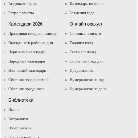
Астрокалендарь
Календарь покупок
Ретро планеты
Затмения года
Календари 2026
Онлайн оракул
Праздники сегодня и завтра
Cонник с поиском
Выходные и рабочие дни
Гадания (все)
Церковный календарь
Тесты (разные)
Народный календарь
Солнечный код дня
Языческий календарь
Предсказания
Сборник поздравлений
Нумерология на год
Сборник праздников
Нумерология на день
Библиотека
Имена
Астрология
Нумерология
Ритуалы и обряды