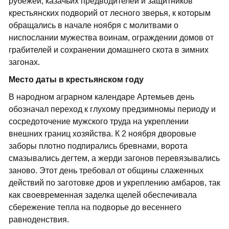
рубежей, казачьих предводителей и защитников
крестьянских подворий от лесного зверья, к которым
обращались в начале ноября с молитвами о
ниспослании мужества воинам, ограждении домов от
грабителей и сохранении домашнего скота в зимних
загонах.
Место даты в крестьянском году
В народном аграрном календаре Артемьев день
обозначал переход к глухому предзимномы периоду и
сосредоточение мужского труда на укреплении
внешних границ хозяйства. К 2 ноября дворовые
заборы плотно подпирались бревнами, ворота
смазывались дегтем, а жерди загонов перевязывались
заново. Этот день требовал от общины слаженных
действий по заготовке дров и укреплению амбаров, так
как своевременная заделка щелей обеспечивала
сбережение тепла на подворье до весеннего
равноденствия.