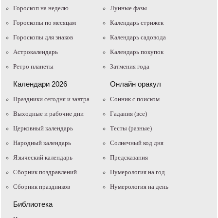
Гороскоп на неделю
Лунные фазы
Гороскопы по месяцам
Календарь стрижек
Гороскопы для знаков
Календарь садовода
Астрокалендарь
Календарь покупок
Ретро планеты
Затмения года
Календари 2026
Онлайн оракул
Праздники сегодня и завтра
Cонник с поиском
Выходные и рабочие дни
Гадания (все)
Церковный календарь
Тесты (разные)
Народный календарь
Солнечный код дня
Языческий календарь
Предсказания
Сборник поздравлений
Нумерология на год
Сборник праздников
Нумерология на день
Библиотека