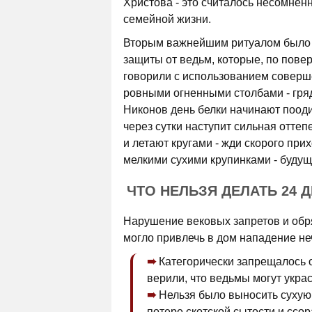
Христова - это считалось несомнен
семейной жизни.
Вторым важнейшим ритуалом было 
защиты от ведьм, которые, по пове
говорили с использованием соверш
ровными огненными столбами - гря
Никонов день белки начинают поодин
через сутки наступит сильная отте
и летают кругами - жди скорого при
мелкими сухими крупинками - будущ
ЧТО НЕЛЬЗЯ ДЕЛАТЬ 24 
Нарушение вековых запретов и обря
могло привлечь в дом нападение не
Категорически запрещалось о
верили, что ведьмы могут украс
Нельзя было выносить сухую 
потере скотской сытости и ссо