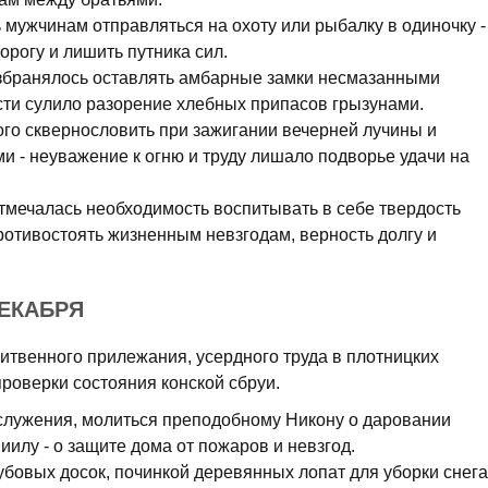
мужчинам отправляться на охоту или рыбалку в одиночку -
орогу и лишить путника сил.
озбранялось оставлять амбарные замки несмазанными
сти сулило разорение хлебных припасов грызунами.
го сквернословить при зажигании вечерней лучины и
и - неуважение к огню и труду лишало подворье удачи на
тмечалась необходимость воспитывать в себе твердость
ротивостоять жизненным невзгодам, верность долгу и
ДЕКАБРЯ
литвенного прилежания, усердного труда в плотницких
проверки состояния конской сбруи.
лужения, молиться преподобному Никону о даровании
иилу - о защите дома от пожаров и невзгод.
бовых досок, починкой деревянных лопат для уборки снега