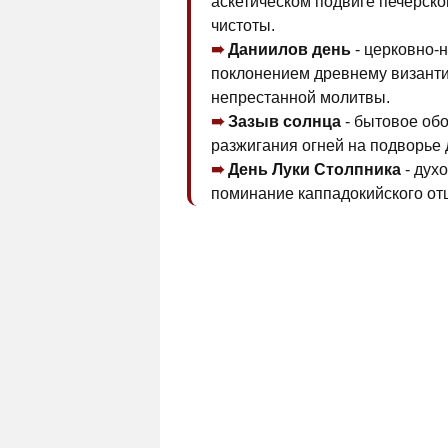
аскетическом подвиге печерско
чистоты.
Даниилов день
- церковно-
поклонением древнему византи
непрестанной молитвы.
Зазыв солнца
- бытовое об
разжигания огней на подворье
День Луки Столпника
- дух
поминание каппадокийского от