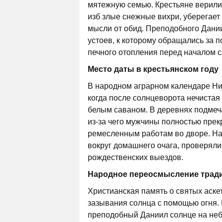
мятежную семью. Крестьяне верили,
изб злые снежные вихри, уберегает
мысли от обид. Преподобного Дани
устоев, к которому обращались за 
печного отопления перед началом 
Место даты в крестьянском году
В народном аграрном календаре Ни
когда после солнцеворота нечистая
белым саваном. В деревнях подмеча
из-за чего мужчины полностью прек
ремесленным работам во дворе. Нас
вокруг домашнего очага, проверяли
рождественских выездов.
Народное переосмысление трад
Христианская память о святых аске
зазывания солнца с помощью огня. В
преподобный Даниил солнце на небо