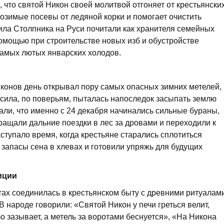
 что святой Никон своей молитвой отгоняет от крестьянски
 озимые посевы от ледяной корки и помогает очистить
ила Столпника на Руси почитали как хранителя семейных
помощью при строительстве новых изб и обустройстве
самых лютых январских холодов.
конов день открывал пору самых опасных зимних метелей,
 сила, по поверьям, пыталась напоследок засыпать землю
ли, что именно с 24 декабря начинались сильные бураны,
ращали дальние поездки в лес за дровами и переходили к
тупало время, когда крестьяне старались сплотиться
 запасы сена в хлевах и готовили упряжь для будущих
иции
тах соединилась в крестьянском быту с древними ритуалам
 народе говорили: «Святой Никон у печи греться велит,
 зазывает, а метель за воротами беснуется», «На Никона