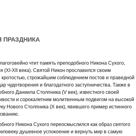
Я ПРАЗДНИКА
лагоговейно чтит память преподобного Никона Сухого,
 (XI-XII века). Святой Никон прославился своим
 кротостью, строжайшим соблюдением постов и праведной
 дар чудотворения и благодатного заступничества. Также в
обного Даниила Столпника (V век), известного своей
ливости и сорокалетним молитвенным подвигом на высокой
ку Нового Столпника (X век), явившего пример истинного
изванию.
обного Никона Сухого переосмыслился как образ святого
человеку душевное успокоение и вернуть мир в самую