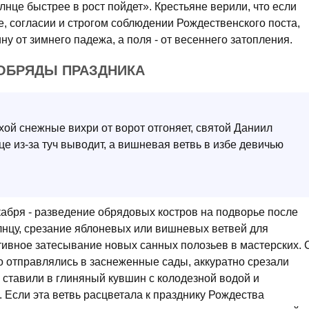
олнце быстрее в рост пойдет». Крестьяне верили, что если
е, согласии и строгом соблюдении Рождественского поста,
ну от зимнего падежа, а поля - от весеннего затопления.
ОБРЯДЫ ПРАЗДНИКА
ой снежные вихри от ворот отгоняет, святой Даниил
е из-за туч выводит, а вишневая ветвь в избе девичью
абря - разведение обрядовых костров на подворье после
нцу, срезание яблоневых или вишневых ветвей для
тивное затесывание новых санных полозьев в мастерских. 
о отправлялись в заснеженные сады, аккуратно срезали
, ставили в глиняный кувшин с колодезной водой и
 Если эта ветвь расцветала к празднику Рождества