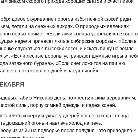
ным знаком скорого прихода хороших сватов и счастливой
обрядовое окуривание порогов избы печной сажей ради
рьям, летали на снежных вихрях. О природных явлениях
енно новых примет: «Если лучи солнца устремляются ввер
дущая неделя принесет лютые сибирские морозы», «Если в
очке спускаться с высоких сосен и искать пищу на земле -
пель», «Если лесные вороны устраивают шумные игры в неб
хода затяжного бурана», «Если снег ложится на пашню
ая весна окажется поздней и засушливой».
ДЕКАБРЯ
довых табу в Никонов день, по крестьянским верованиям,
чистой силы, порчу зимней одежды и падеж коней.
ставлять кочергу и ухват у дверей после захода солнца -
ть домашний огонь и навлечь холод на печь.
золу из избы на подворье после полудня - это приводило к
рам между братьями.