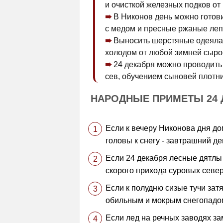
и очисткой железных подков от 
В Никонов день можно готов
с медом и пресные ржаные леп
Выносить шерстяные одеяла 
холодом от любой зимней сыро
24 декабря можно проводить
сев, обучением сыновей плотн
НАРОДНЫЕ ПРИМЕТЫ 24 
Если к вечеру Никонова дня д
головы к снегу - завтрашний д
Если 24 декабря лесные дятлы 
скорого прихода суровых севе
Если к полудню сизые тучи зат
обильным и мокрым снегопадо
Если лед на речных заводях за