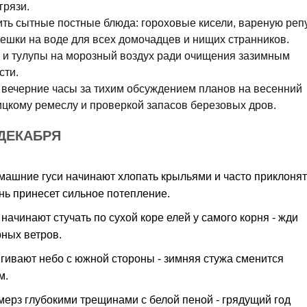
грязи.
ить сытные постные блюда: гороховые кисели, вареную реп
ешки на воде для всех домочадцев и нищих странников.
и тулупы на морозный воздух ради очищения зазимным
сти.
 вечерние часы за тихим обсуждением планов на весенний
ицкому ремеслу и проверкой запасов березовых дров.
ДЕКАБРЯ
омашние гуси начинают хлопать крыльями и часто приклонят
ень принесет сильное потепление.
начинают стучать по сухой коре елей у самого корня - жди
рных ветров.
ягивают небо с южной стороны - зимняя стужа сменится
м.
мерз глубокими трещинами с белой пеной - грядущий год