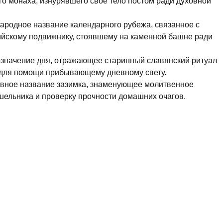
го монаха, изнурявшего свое тело постом ради духовной
народное название календарного рубежа, связанное с
йскому подвижнику, стоявшему на каменной башне ради
означение дня, отражающее старинный славянский ритуал
 для помощи прибывающему дневному свету.
овное название зазимка, знаменующее молитвенное
шельника и проверку прочности домашних очагов.