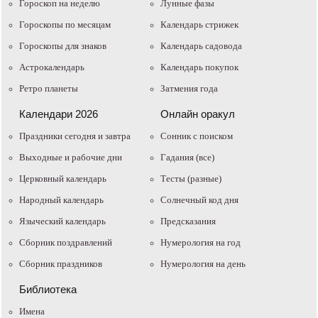
Гороскоп на неделю
Лунные фазы
Гороскопы по месяцам
Календарь стрижек
Гороскопы для знаков
Календарь садовода
Астрокалендарь
Календарь покупок
Ретро планеты
Затмения года
Календари 2026
Онлайн оракул
Праздники сегодня и завтра
Cонник с поиском
Выходные и рабочие дни
Гадания (все)
Церковный календарь
Тесты (разные)
Народный календарь
Солнечный код дня
Языческий календарь
Предсказания
Сборник поздравлений
Нумерология на год
Сборник праздников
Нумерология на день
Библиотека
Имена