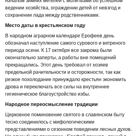
началом зимних метелей с молитвами об успешном
ведении хозяйства, ограждении детей от невзгод и
сохранении лада между родственниками.
Место даты в крестьянском году
В народном аграрном календаре Ерофеев день
обозначал наступление самого сурового и ветреного
периода осени. К 17 октября все закрома были
окончательно заперты, а работы вне помещений
прекращались. Этот день требовал от хозяев
предельной рачительности и осторожности, так как
резкое похолодание принуждало крестьян экономить
дрова и переключать все силы на внутреннее
гигиеническое благоустройство избы.
Народное переосмысление традиции
Церковное поминовение святого в славянском быту
тесно соединилось с мифологическими
представлениями о сезонном поведении лесных духов.