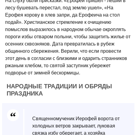
На слуху были присказки: «Ерофей пришел - леший в
лесу бушевать перестал, под землю ушел», «На
Ерофея корову в хлев запри, да Ерофеича на стол
подай». Христианское стремление к очищению
помыслов выразилось в народном обычае окроплять
пороги избы отваром полыни, чтобы защитить жилье от
осенних сквозняков. Дата превратилась в рубеж
общинного сбережения. Верили, что если провести
этот день в согласии с близкими и одарить странников
ржаным хлебом, то святой заступник убережет
подворье от зимней бескормицы.
НАРОДНЫЕ ТРАДИЦИИ И ОБРЯДЫ
ПРАЗДНИКА
Священномученик Иерофей ворота от
холодных ветров закрывает, луковая
связка избу оберегает, а хозяйка