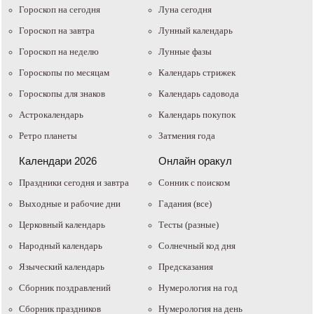
Гороскоп на сегодня
Луна сегодня
Гороскоп на завтра
Лунный календарь
Гороскоп на неделю
Лунные фазы
Гороскопы по месяцам
Календарь стрижек
Гороскопы для знаков
Календарь садовода
Астрокалендарь
Календарь покупок
Ретро планеты
Затмения года
Календари 2026
Онлайн оракул
Праздники сегодня и завтра
Cонник с поиском
Выходные и рабочие дни
Гадания (все)
Церковный календарь
Тесты (разные)
Народный календарь
Солнечный код дня
Языческий календарь
Предсказания
Сборник поздравлений
Нумерология на год
Сборник праздников
Нумерология на день