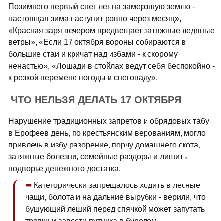
Позимнего первый снег лег на замерзшую землю -
настоящая зима наступит ровно через месяц»,
«Красная заря вечером предвещает затяжные ледяные
ветры», «Если 17 октября вороны собираются в
большие стаи и кричат над избами - к скорому
ненастью», «Лошади в стойлах ведут себя беспокойно -
к резкой перемене погоды и снегопаду».
ЧТО НЕЛЬЗЯ ДЕЛАТЬ 17 ОКТЯБРЯ
Нарушение традиционных запретов и обрядовых табу
в Ерофеев день, по крестьянским верованиям, могло
привлечь в избу разорение, порчу домашнего скота,
затяжные болезни, семейные раздоры и лишить
подворье денежного достатка.
Категорически запрещалось ходить в лесные
чащи, болота и на дальние вырубки - верили, что
бушующий леший перед спячкой может запутать
тропки и завести путника в бурелом.