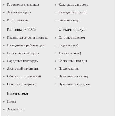
Гороскопы для знаков
Календарь садовода
Астрокалендарь
Календарь покупок
Ретро планеты
Затмения года
Календари 2026
Онлайн оракул
Праздники сегодня и завтра
Cонник с поиском
Выходные и рабочие дни
Гадания (все)
Церковный календарь
Тесты (разные)
Народный календарь
Солнечный код дня
Языческий календарь
Предсказания
Сборник поздравлений
Нумерология на год
Сборник праздников
Нумерология на день
Библиотека
Имена
Астрология