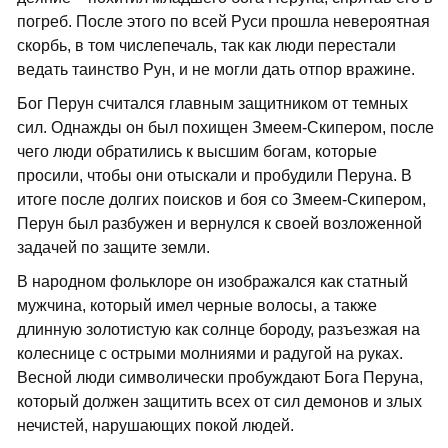
погреб. После этого по всей Руси прошла невероятная
скорбь, в том числепечаль, так как люди перестали
ведать таинство Рун, и не могли дать отпор вражине.
Бог Перун считался главным защитником от темных
сил. Однажды он был похищен Змеем-Скипером, после
чего люди обратились к высшим богам, которые
просили, чтобы они отыскали и пробудили Перуна. В
итоге после долгих поисков и боя со Змеем-Скипером,
Перун был разбужен и вернулся к своей возложенной
задачей по защите земли.
В народном фольклоре он изображался как статный
мужчина, который имел черные волосы, а также
длинную золотистую как солнце бороду, разъезжая на
колеснице с острыми молниями и радугой на руках.
Весной люди символически пробуждают Бога Перуна,
который должен защитить всех от сил демонов и злых
нечистей, нарушающих покой людей.