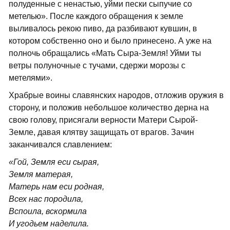
полуденные с ненастью, уйми пески сыпучие со
метелью». После каждого обращения к земле
выливалось рекою пиво, да разбивают кувшин, в
котором собственно оно и было принесено. А уже на
полночь обращались «Мать Сыра-Земля! Уйми ты
ветры полуночные с тучами, сдержи морозы с
метелями».
Храбрые воины славянских народов, отложив оружия в
сторону, и положив небольшое количество дерна на
свою голову, присягали верности Матери Сырой-
Земле, давая клятву защищать от врагов. Зачин
заканчивался славлением:
«Гой, Земля еси сырая,
Земля матерая,
Матерь нам еси родная,
Всех нас породила,
Вспоила, вскормила
И угодьем наделила.