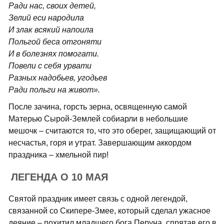
Ради нас, своих детей,
Зелий еси народила
И злак всякий напоила
Польгой беса отгоняти
И в болезнях помогати.
Повели с себя урвати
Разных надобьев, угодьев
Ради польги на живот».
После зачина, горсть зерна, освященную самой
Матерью Сырой-Землей собиарли в небольшие
мешочк – считаются то, что это оберег, защищающий от
несчастья, горя и утрат. Завершающим аккордом
праздника – хмельной пир!
ЛЕГЕНДА О 10 МАЯ
Святой праздник имеет связь с одной легендой,
связанной со Скипере-Змее, который сделал ужасное
деяние – похитил младшего бога Перуна, спрятав его в