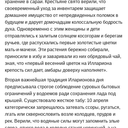
хранение в сараи. Крестьяне свято верили, что
своевременный уход за инвентарем защищает
домашнее имущество от непредвиденных поломок в
будущем и дарует домочадцам колоссальную бодрость
духа. Одновременно с этим женщины и дети
отправлялись к залитым солнцем косогорам и берегам
ручьев, где распускались первые золотистые цветки
мать-и-мачехи. Эти растения бережно собирали,
приносили в избу и заваривали из них обрядовый чай,
зная, что «первый весенний цветок на Иллариона
крепость сил дает, амбары доверху наполняет».
Вторая важнейшая традиция Иларионова дня
предписывала строгое соблюдение суровых бытовых
ограничений у водоемов ради сохранения лада под
крышей. Существовало жесткое табу: 10 апреля
категорически запрещалось затевать ссоры, ругаться,
лгать или сквернословить возле колодцев, прудов и
рек. Верили, что водяные силы могут запомнить злые
слова, отчего вода в колодце станет невкусной, а на