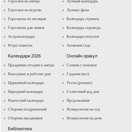
Гороскоп на завтра
Лунный календарь
Гороскоп на неделю
Лунные фазы
Гороскопы по месяцам
Календарь стрижек
Гороскопы для знаков
Календарь садовода
Астрокалендарь
Календарь покупок
Ретро планеты
Затмения года
Календари 2026
Онлайн оракул
Праздники сегодня и завтра
Cонник с поиском
Выходные и рабочие дни
Гадания (все)
Церковный календарь
Тесты (разные)
Народный календарь
Солнечный код дня
Языческий календарь
Предсказания
Сборник поздравлений
Нумерология на год
Сборник праздников
Нумерология на день
Библиотека