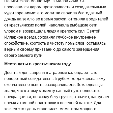
Пеликитского монастыря в Малой Азии. Он
прославился даром прозорливости и созидательными
чудотворениями: его молитва сводила благодатный
дождь на землю во время засухи, отгоняла вредителей
от крестьянских полей, наполняла рыбацкие сети
уловом и возвращала людям крепость сил. Святой
Илларион всегда сохранял глубокое внутреннее
спокойствие, кротость и чистоту помыслов, оставаясь
верным своему призванию до самого завершения
своего земного пути.
Место даты в крестьянском году
Десятый день апреля в аграрном календаре - это
поворотный созидательный рубеж, когда «весна зиму
окончательно вспять разворачивает». Земледельцы
знали, что к этому моменту санный путь полностью
прекращается, повсюду бегут ручьи, а значит, наступает
время активной подготовки к весенней пахоте. Для
хозяев этот день становился моментом мощного