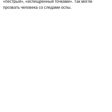
«пестрый», «испещренный точками». Так могли
прозвать человека со следами оспы.