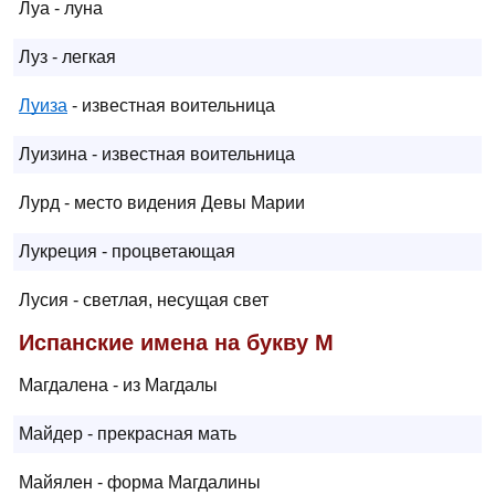
Луа - луна
Луз - легкая
Луиза
- известная воительница
Луизина - известная воительница
Лурд - место видения Девы Марии
Лукреция - процветающая
Лусия - светлая, несущая свет
Испанские имена на букву М
Магдалена - из Магдалы
Майдер - прекрасная мать
Майялен - форма Магдалины