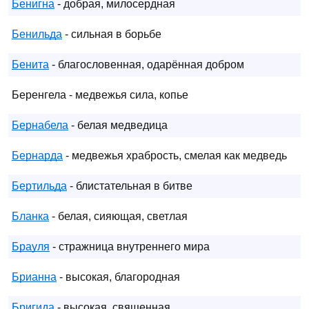
Бенигна
- добрая, милосердная
Бенильда
- сильная в борьбе
Бенита
- благословенная, одарённая добром
Беренгела - медвежья сила, копье
Бернабела
- белая медведица
Бернарда
- медвежья храбрость, смелая как медведь
Бертильда
- блистательная в битве
Бланка
- белая, сияющая, светлая
Брауля
- стражница внутреннего мира
Брианна
- высокая, благородная
Бригида
- высокая, священная