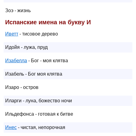
Зоэ - жизнь
Испанские имена на букву И
Иветт
- тисовое дерево
Идойя - лужа, пруд
Изабелла
- Бог - моя клятва
Изабель - Бог моя клятва
Изаро - остров
Иларги - луна, божество ночи
Ильдефонса - готовая к битве
Инес
- чистая, непорочная