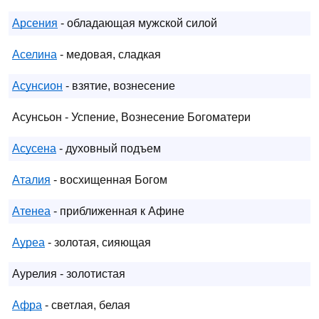
Арсения
- обладающая мужской силой
Аселина
- медовая, сладкая
Асунсион
- взятие, вознесение
Асунсьон - Успение, Вознесение Богоматери
Асусена
- духовный подъем
Аталия
- восхищенная Богом
Атенеа
- приближенная к Афине
Ауреа
- золотая, сияющая
Аурелия - золотистая
Афра
- светлая, белая