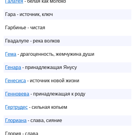
Галатея
- белая как молоко
Гара - источник, ключ
Гарбинье - чистая
Гвадалупе - река волков
Гема
- драгоценность, жемчужина души
Генара
- принадлежащая Янусу
Генесиса
- источник новой жизни
Генновева
- принадлежащая к роду
Гертрудес
- сильная копьем
Глориана
- слава, сияние
Глория - слава