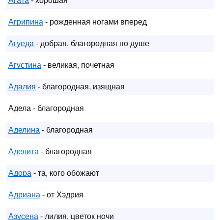
Агата
- хорошая
Агрипина
- рожденная ногами вперед
Агуеда
- добрая, благородная по душе
Агустина
- великая, почетная
Адалия
- благородная, изящная
Адела - благородная
Аделина
- благородная
Аделита
- благородная
Адора
- та, кого обожают
Адриана
- от Хэдрия
Азусена
- лилия, цветок ночи