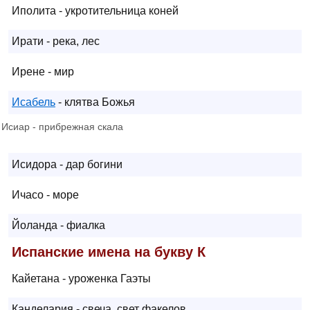
Иполита - укротительница коней
Ирати - река, лес
Ирене - мир
Исабель
- клятва Божья
Исиар - прибрежная скала
Исидора - дар богини
Ичасо - море
Йоланда - фиалка
Испанские имена на букву К
Кайетана - уроженка Гаэты
Канделария - свеча, свет факелов