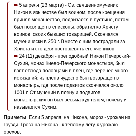
5 апреля (23 марта) - Св. священномученик
Никон в язычестве был воином; после крещения
принял монашество, подвизался в пустыне, потом
был посвящен в епископы, обратил ко Христу
воинов, своих бывших товарищей. Скончался
мученически в 250 г. Вместе с ним пострадали за
Христа и сто девяносто девять его учеников.
24 (11) декабря - преподобный Никон Печерский-
Сухий, монах Киево-Печерского монастыря, был
взят отсюда половцами в плен, где перенес много
истязаний; из плена чудесно был возвращен в
монастырь, где после подвигов скончался около
1001 г. От мучений в плену и подвигов
монастырских он был весьма худ телом, почему и
называется Сухим.
Приметы
: Если 5 апреля, на Никона, мороз - урожай на
грузди. Гроза на Никона - к теплому лету, к урожаю
орехов.