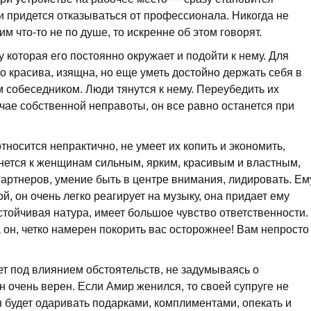
и придется отказываться от профессионала. Никогда не
им что-то не по душе, то искренне об этом говорят.
 которая его постоянно окружает и подойти к нему. Для
о красива, изящна, но еще уметь достойно держать себя в
 собеседником. Люди тянутся к нему. Переубедить их
чае собственной неправоты, он все равно останется при
тносится непрактично, не умеет их копить и экономить,
янется к женщинам сильным, ярким, красивым и властным,
артнеров, умение быть в центре внимания, лидировать. Ем
й, он очень легко реагирует на музыку, она придает ему
стойчивая натура, имеет большое чувство ответственности.
да он, четко намерен покорить вас осторожнее! Вам непросто
т под влиянием обстоятельств, не задумываясь о
н очень верен. Если Амир женился, то своей супруге не
он будет одаривать подарками, комплиментами, опекать и