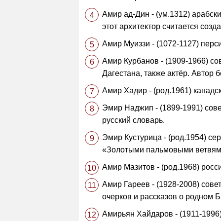
Амир ад-Дин - (ум.1312) арабск
этот архитектор считается соз
Амир Муиззи - (1072-1127) перс
Амир Курбанов - (1909-1966) со
Дагестана, также актёр. Автор б
Амир Хадир - (род.1961) канадс
Эмир Наджип - (1899-1991) сове
русский словарь.
Эмир Кустурица - (род.1954) с
«Золотыми пальмовыми ветвями
Амир Мазитов - (род.1968) росс
Амир Гареев - (1928-2008) сове
очерков и рассказов о родном 
Амирьян Хайдаров - (1911-1996)