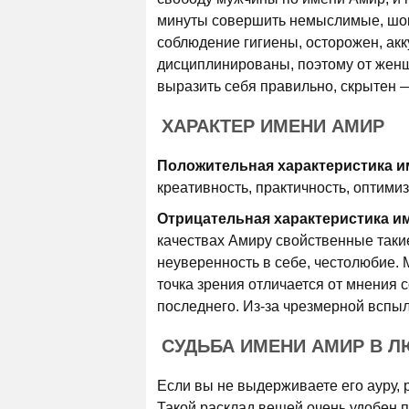
минуты совершить немыслимые, шок
соблюдение гигиены, осторожен, ак
дисциплинированы, поэтому от женщ
выразить себя правильно, скрытен —
ХАРАКТЕР ИМЕНИ АМИР
Положительная характеристика и
креативность, практичность, оптимиз
Отрицательная характеристика и
качествах Амиру свойственные такие
неуверенность в себе, честолюбие. 
точка зрения отличается от мнения 
последнего. Из-за чрезмерной вспыл
СУДЬБА ИМЕНИ АМИР В Л
Если вы не выдерживаете его ауру, р
Такой расклад вещей очень удобен п