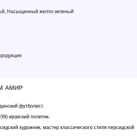
ый, Насыщенный желто-зеленый
продукция
М АМИР
уданский футболист.
39) иракский политик.
сидский художник, мастер классического стиля персидской