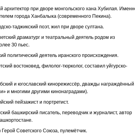
ий архитектор при дворе монгольского хана Хубилая. Именн
дателем города Ханбалыка (современного Пекина).
идско-таджикский поэт, жил при дворе султана.
ветский драматург и театральный деятель родом из
олее 30 пьес.
кий политический деятель иранского происхождения.
тский востоковед, филолог-тюрколог, составил уйгурско-
ербский и югославский кинорежиссёр, дважды награждённый
» и многими другими кинонаградами).
ийский пейзажист и портретист.
тский башкирский писатель, переводчик и журналист, автор
Башкортостане.
 Герой Советского Союза, пулемётчик.