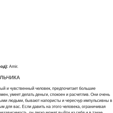
од):
Amir.
АЛЬЧИКА
ый и чувственный человек, предпочитает большие
мен, умеет делать деньги, спокоен и расчетлив. Они очень
выми людьми, бывают напористы и чересчур импульсивны в
м для вас. Если давить на этого человека, ограничивая
езависимость, он легко может выйти из себя и в такие