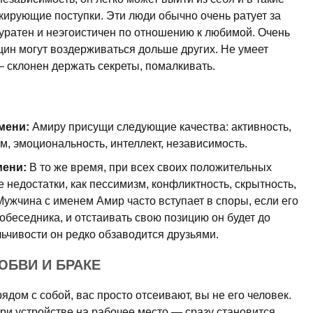
ирующие поступки. Эти люди обычно очень ратует за
куратен и неэгоистичен по отношению к любимой. Очень
ин могут воздерживаться дольше других. Не умеет
 склонен держать секреты, помалкивать.
мени:
Амиру присущи следующие качества: активность,
м, эмоциональность, интеллект, независимость.
мени:
В то же время, при всех своих положительных
 недостатки, как пессимизм, конфликтность, скрытность,
Мужчина с именем Амир часто вступает в споры, если его
собеседника, и отстаивать свою позицию он будет до
ьчивости он редко обзаводится друзьями.
ЮБВИ И БРАКЕ
ядом с собой, вас просто отсеивают, вы не его человек.
ри устройстве на рабочее место — сразу становится