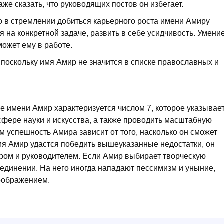
е сказать, что руководящих постов он избегает.
о в стремлении добиться карьерного роста имени Амиру
я на конкретной задаче, развить в себе усидчивость. Умени
ожет ему в работе.
 поскольку имя Амир не значится в списке православных и
е имени Амир характеризуется числом 7, которое указывае
 сфере науки и искусства, а также проводить масштабную
м успешность Амира зависит от того, насколько он сможет
мя Амир удастся победить вышеуказанные недостатки, он
ером и руководителем. Если Амир выбирает творческую
 уединении. На него иногда нападают пессимизм и уныние,
оображением.