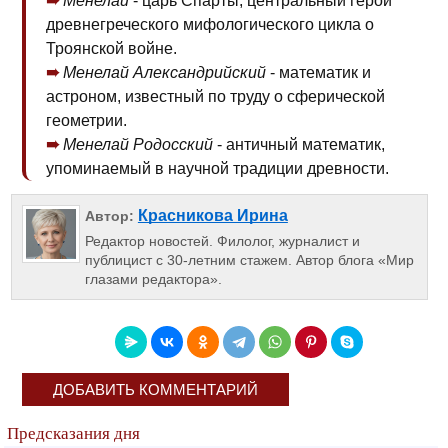
Менелай
- царь Спарты, центральный герой
древнегреческого мифологического цикла о
Троянской войне.
Менелай Александрийский
- математик и
астроном, известный по труду о сферической
геометрии.
Менелай Родосский
- античный математик,
упоминаемый в научной традиции древности.
Красникова Ирина
Автор:
Редактор новостей. Филолог, журналист и
публицист с 30-летним стажем. Автор блога «Мир
глазами редактора».
ДОБАВИТЬ КОММЕНТАРИЙ
Предсказания дня