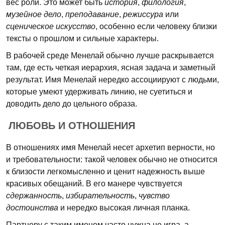
вес роли. Это может быть
история
,
филология
,
музейное дело
,
преподавание
,
режиссура
или
сценическое искусство
, особенно если человеку близки
тексты о прошлом и сильные характеры.
В рабочей среде Менелай обычно лучше раскрывается
там, где есть четкая иерархия, ясная задача и заметный
результат. Имя Менелай нередко ассоциируют с людьми,
которые умеют удерживать линию, не суетиться и
доводить дело до цельного образа.
ЛЮБОВЬ И ОТНОШЕНИЯ
В отношениях имя Менелай несет архетип верности, но
и требовательности: такой человек обычно не относится
к близости легкомысленно и ценит надежность выше
красивых обещаний. В его манере чувствуется
сдержанность
,
избирательность
,
чувство
достоинства
и нередко высокая личная планка.
Партнеру с таким именем часто нужна не игра, а