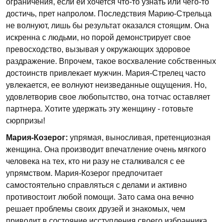
ограничения, если ей хочется что-то узнать или чего-то
достичь, прет напролом. Последствия Марию-Стрельца
не волнуют, лишь бы результат оказался стоящим. Она
искренна с людьми, но порой демонстрирует свое
превосходство, вызывая у окружающих здоровое
раздражение. Впрочем, такое восхваление собственных
достоинств привлекает мужчин. Мария-Стрелец часто
увлекается, ее волнуют неизведанные ощущения. Но,
удовлетворив свое любопытство, она тотчас оставляет
партнера. Хотите удержать эту женщину - готовьте
сюрпризы!
Мария-Козерог:
упрямая, выносливая, претенциозная
женщина. Она производит впечатление очень мягкого
человека на тех, кто ни разу не сталкивался с ее
упрямством. Мария-Козерог предпочитает
самостоятельно справляться с делами и активно
противостоит любой помощи. Зато сама она вечно
решает проблемы своих друзей и знакомых, чем
приводит в состояние исступления своего избранника.