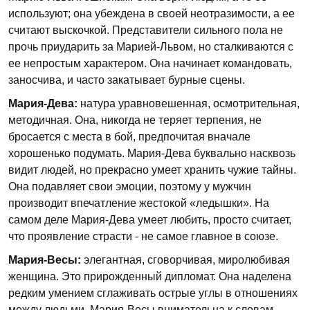
используют; она убеждена в своей неотразимости, а ее
считают выскочкой. Представители сильного пола не
прочь приударить за Марией-Львом, но сталкиваются с
ее непростым характером. Она начинает командовать,
заносчива, и часто закатывает бурные сцены.
Мария-Дева:
натура уравновешенная, осмотрительная,
методичная. Она, никогда не теряет терпения, не
бросается с места в бой, предпочитая вначале
хорошенько подумать. Мария-Дева буквально насквозь
видит людей, но прекрасно умеет хранить чужие тайны.
Она подавляет свои эмоции, поэтому у мужчин
производит впечатление жестокой «ледышки». На
самом деле Мария-Дева умеет любить, просто считает,
что проявление страсти - не самое главное в союзе.
Мария-Весы:
элегантная, сговорчивая, миролюбивая
женщина. Это прирожденный дипломат. Она наделена
редким умением сглаживать острые углы в отношениях
между людьми. Мария-Весы внимательна к словам