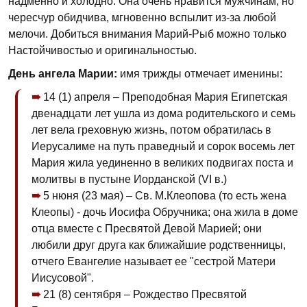
надменно и холодно. Она очень нравится мужчинам, но
чересчур обидчива, мгновенно вспылит из-за любой
мелочи. Добиться внимания Марий-Рыб можно только
Настойчивостью и оригинальностью.
День ангела Марии:
имя трижды отмечает именины:
14 (1) апреля – Преподобная Мария Египетская
двенадцати лет ушла из дома родительского и семь
лет вела греховную жизнь, потом обратилась в
Иерусалиме на путь праведный и сорок восемь лет
Мария жила уединенно в великих подвигах поста и
молитвы в пустыне Иорданской (VI в.)
5 нюня (23 мая) – Св. М.Клеопова (то есть жена
Клеопы) - дочь Иосифа Обручника; она жила в доме
отца вместе с Пресвятой Девой Марией; они
любили друг друга как ближайшие родственницы,
отчего Евангелие называет ее "сестрой Матери
Иисусовой".
21 (8) сентября – Рождество Пресвятой