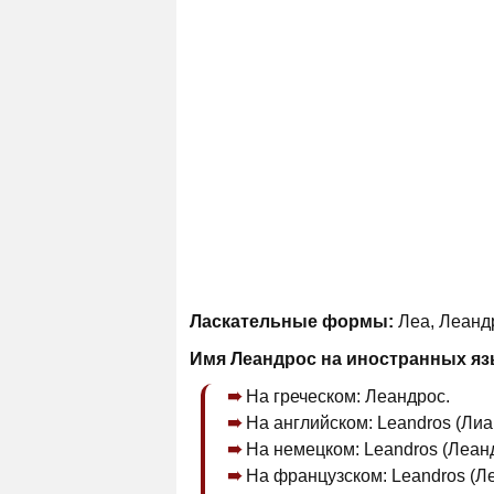
Ласкательные формы:
Леа, Леандр
Имя Леандрос на иностранных яз
На греческом: Леандрос.
На английском: Leandros (Лиа
На немецком: Leandros (Леанд
На французском: Leandros (Л