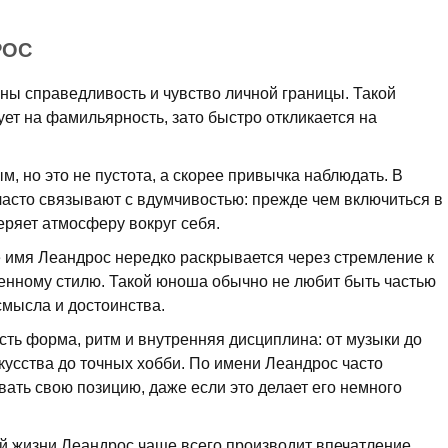
РОС
ы справедливость и чувство личной границы. Такой
ет на фамильярность, зато быстро откликается на
м, но это не пустота, а скорее привычка наблюдать. В
асто связывают с вдумчивостью: прежде чем включиться в
веряет атмосферу вокруг себя.
 имя Леандрос нередко раскрывается через стремление к
венному стилю. Такой юноша обычно не любит быть частью
смысла и достоинства.
есть форма, ритм и внутренняя дисциплина: от музыки до
скусства до точных хобби. По имени Леандрос часто
ать свою позицию, даже если это делает его немного
й жизни Леандрос чаще всего производит впечатление