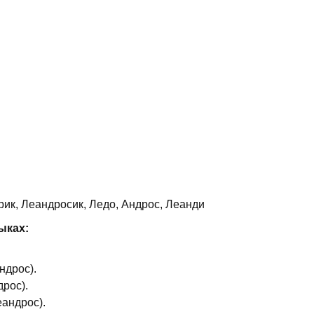
ик, Леандросик, Ледо, Андрос, Леанди
ыках:
ндрос).
рос).
еандрос).