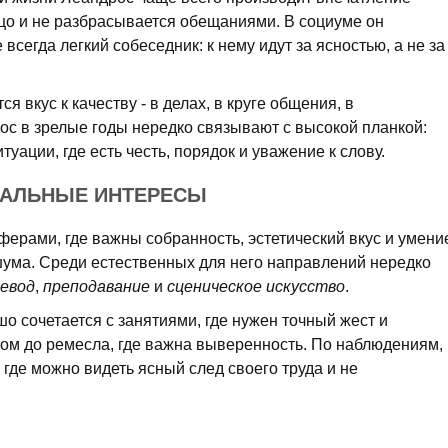
ицо и не разбрасывается обещаниями. В социуме он
всегда легкий собеседник: к нему идут за ясностью, а не за
я вкус к качеству - в делах, в круге общения, в
с в зрелые годы нередко связывают с высокой планкой:
туации, где есть честь, порядок и уважение к слову.
НАЛЬНЫЕ ИНТЕРЕСЫ
ерами, где важны собранность, эстетический вкус и умени
 шума. Среди естественных для него направлений нередко
евод
,
преподавание
и
сценическое искусство
.
о сочетается с занятиями, где нужен точный жест и
том до ремесла, где важна выверенность. По наблюдениям,
 где можно видеть ясный след своего труда и не