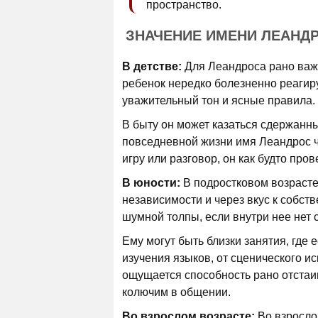
пространство.
ЗНАЧЕНИЕ ИМЕНИ ЛЕАНД
В детстве:
Для Леандроса рано важн
ребенок нередко болезненно реагиру
уважительный тон и ясные правила.
В быту он может казаться сдержанны
повседневной жизни имя Леандрос ч
игру или разговор, он как будто про
В юности:
В подростковом возрасте
независимости и через вкус к собст
шумной толпы, если внутри нее нет 
Ему могут быть близки занятия, где 
изучения языков, от сценического и
ощущается способность рано отстаив
колючим в общении.
Во взрослом возрасте:
Во взросло