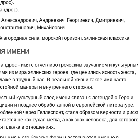
дрос).
андрос).
Александрович, Андреевич, Георгиевич, Дмитриевич,
Константинович, Михайлович
благородная сила, морской горизонт, эллинская классика
ИЯ ИМЕНИ
андрос - имя с отчетливо греческим звучанием и культурны
мя из мира эллинских героев, где ценились ясность жеста,
даже в трудный час. В реальной жизни такое имя часто
стойной манеры и внутреннего стержня.
тный культурный след имени связан с легендой о Геро и
диции и позднее обработанной в европейской литературе.
бленной через Геллеспонт, стала образом верности и риск
ается не как сухая метка, а как знак человека, для которог
я планка в отношениях.
уры имя и его близкие формы встречаются именно в