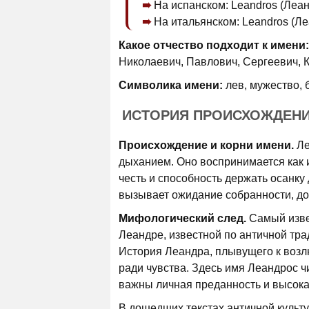
На испанском: Leandros (Леан
На итальянском: Leandros (Ле
Какое отчество подходит к имени:
Николаевич, Павлович, Сергеевич, 
Символика имени:
лев, мужество, 
ИСТОРИЯ ПРОИСХОЖДЕН
Происхождение и корни имени.
Ле
дыханием. Оно воспринимается как и
честь и способность держать осанку 
вызывает ожидание собранности, до
Мифологический след.
Самый извес
Леандре, известной по античной тра
История Леандра, плывущего к возлю
ради чувства. Здесь имя Леандрос чит
важны личная преданность и высока
В дошедших текстах античной культ