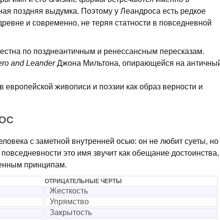
айная поздняя выдумка. Поэтому у Леандроса есть редкое
древне и современно, не теряя статности в повседневной
естна по позднеантичным и ренессансным пересказам.
ro and Leander
Джона Мильтона, опирающейся на античны
в европейской живописи и поэзии как образ верности и
РОС
ловека с заметной внутренней осью: он не любит суеты, но
 повседневности это имя звучит как обещание достоинства,
венным принципам.
ОТРИЦАТЕЛЬНЫЕ ЧЕРТЫ
Жесткость
Упрямство
Закрытость