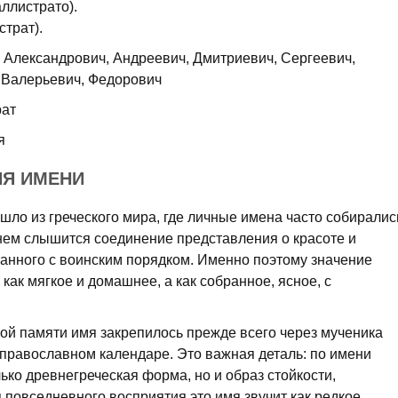
аллистрато).
страт).
Александрович, Андреевич, Дмитриевич, Сергеевич,
 Валерьевич, Федорович
рат
я
ИЯ ИМЕНИ
ло из греческого мира, где личные имена часто собиралис
ем слышится соединение представления о красоте и
занного с воинским порядком. Именно поэтому значение
как мягкое и домашнее, а как собранное, ясное, с
ой памяти имя закрепилось прежде всего через мученика
в православном календаре. Это важная деталь: по имени
лько древнегреческая форма, но и образ стойкости,
повседневного восприятия это имя звучит как редкое,