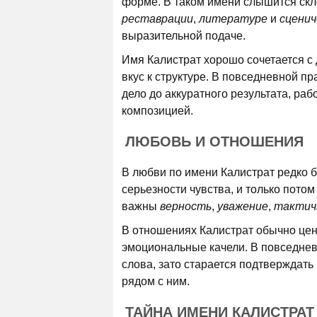
форме. В таком имени слышится скл
реставрации
,
литературе
и
сценич
выразительной подаче.
Имя Калистрат хорошо сочетается с д
вкус к структуре. В повседневной п
дело до аккуратного результата, ра
композицией.
ЛЮБОВЬ И ОТНОШЕНИЯ
В любви по имени Калистрат редко 
серьезности чувства, и только потом
важны
верность
,
уважение
,
тактич
В отношениях Калистрат обычно цен
эмоциональные качели. В повседневн
слова, зато старается подтверждать
рядом с ним.
ТАЙНА ИМЕНИ КАЛИСТРАТ