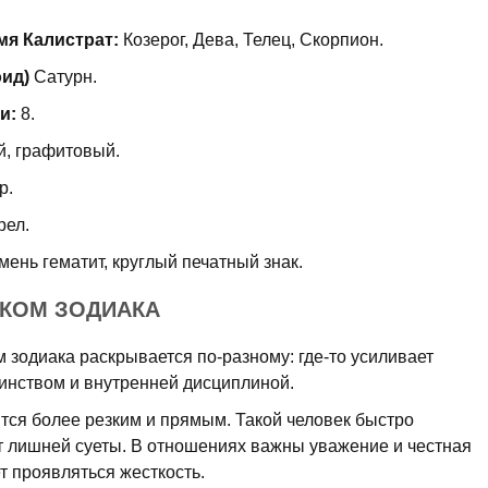
мя Калистрат:
Козерог, Дева, Телец, Скорпион.
оид)
Сатурн.
и:
8.
й, графитовый.
р.
рел.
мень гематит, круглый печатный знак.
КОМ ЗОДИАКА
м зодиака раскрывается по-разному: где-то усиливает
тоинством и внутренней дисциплиной.
тся более резким и прямым. Такой человек быстро
от лишней суеты. В отношениях важны уважение и честная
т проявляться жесткость.