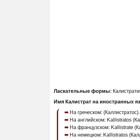
Ласкательные формы:
Калистратик
Имя Калистрат на иностранных я
На греческом: (Каллистратос).
На английском: Kallistratos (К
На французском: Kallistrate (К
На немецком: Kallistratos (Кал