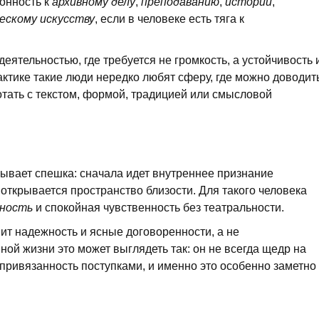
онность к
архивному делу
,
преподаванию
,
истории
,
ескому искусству
, если в человеке есть тяга к
еятельностью, где требуется не громкость, а устойчивость 
рактике такие люди нередко любят сферу, где можно доводит
ботать с текстом, формой, традицией или смысловой
бывает спешка: сначала идет внутреннее признание
 открывается пространство близости. Для такого человека
ность
и спокойная чувственность без театральности.
ит надежность и ясные договоренности, а не
ой жизни это может выглядеть так: он не всегда щедр на
 привязанность поступками, и именно это особенно заметно