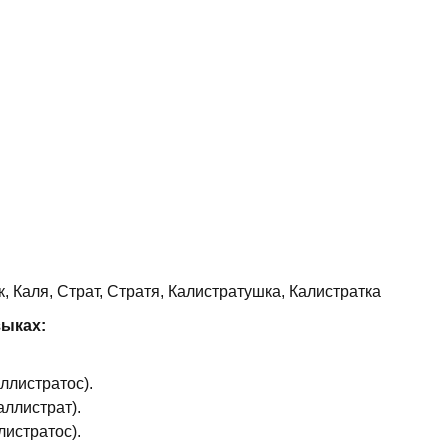
, Каля, Страт, Стратя, Калистратушка, Калистратка
зыках:
аллистратос).
аллистрат).
листратос).