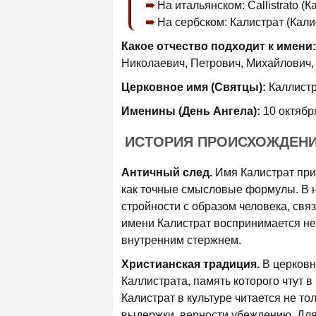
На итальянском: Callistrato (К
На сербском: Калистрат (Кали
Какое отчество подходит к имени:
Николаевич, Петрович, Михайлович,
Церковное имя (Святцы):
Каллист
Именины (День Ангела):
10 октябр
ИСТОРИЯ ПРОИСХОЖДЕН
Античный след.
Имя Калистрат приш
как точные смысловые формулы. В н
стройности с образом человека, свя
имени Калистрат воспринимается не 
внутренним стержнем.
Христианская традиция.
В церковн
Каллистрата, память которого чтут 
Калистрат в культуре читается не то
выдержки, верности убеждению. Для 