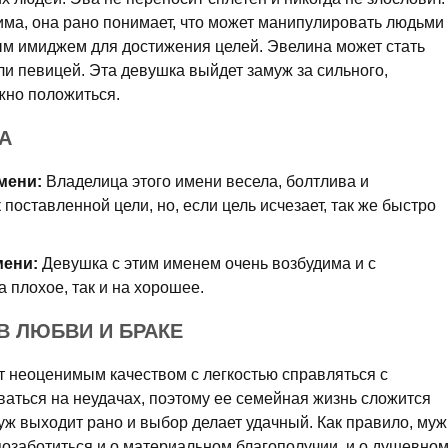
има, она рано понимает, что может манипулировать людьми
ным имиджем для достижения целей. Эвелина может стать
и певицей. Эта девушка выйдет замуж за сильного,
жно положиться.
А
мени:
Владелица этого имени весела, болтлива и
поставленной цели, но, если цель исчезает, так же быстро
мени:
Девушка с этим именем очень возбудима и с
 плохое, так и на хорошее.
В ЛЮБВИ И БРАКЕ
 неоценимым качеством с легкостью справлять­ся с
аться на неудачах, поэтому ее семейная жизнь сложится
уж выходит рано и выбор делает удачный. Как правило, муж
озаботиться и о ма­териальном благополучии, и о душевно