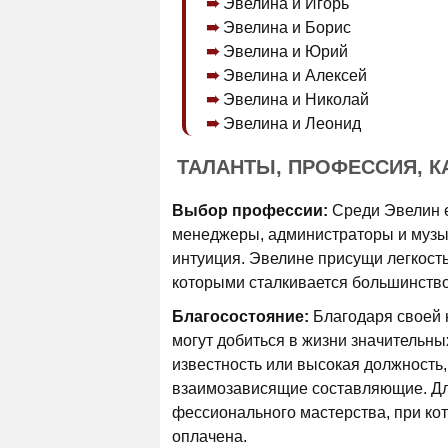
Эвелина и Игорь
Эвелина и Борис
Эвелина и Юрий
Эвелина и Алексей
Эвелина и Никола­й
Эвелина и Леонид
ТАЛАНТЫ, ПРОФЕССИЯ, К
Выбор профессии:
Среди Эвелин ес
менеджеры, администраторы и музык
интуиция. Эвелине присущи легкость
которыми сталкивается большинство
Благосостояние:
Благодаря своей 
могут добиться в жизни значительных
известность или высокая должность, 
взаимозависящие состав­ляющие. Дл
фессионального мастерства, при кот
оплачена.