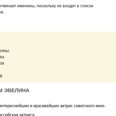
тмечает именины, поскольку не входит в список
ев.
волны
ва
за
д
М ЭВЕЛИНА
интереснейших и красивейших актрис советского кино.
оссийская актриса.