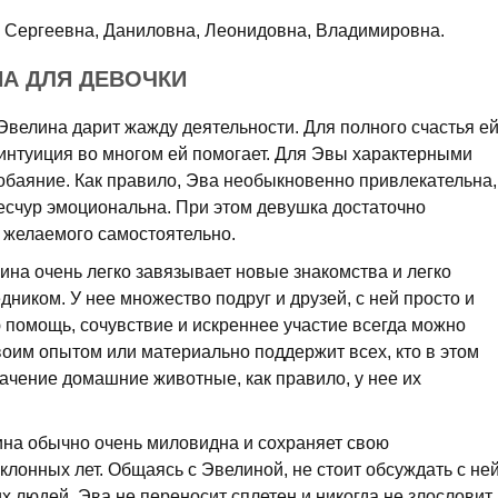
Сергеевна, Даниловна, Леонидовна, Владимировна.
НА ДЛЯ ДЕВОЧКИ
Эвелина дарит жажду деятельности. Для полного счастья е
 интуиция во многом ей помогает. Для Эвы характерными
обаяние. Как правило, Эва необык­новенно привлекательна,
ес­чур эмоциональна. При этом девушка достаточно
 желаемого самостоятельно.
на очень легко завязывает новые знакомства и легко
ником. У нее множество подруг и друзей, с ней просто и
 помощь, сочувствие и искреннее участие всегда можно
воим опытом или материально поддержит всех, кто в этом
ачение домашние животные, как правило, у нее их
а обычно очень миловидна и сохра­няет свою
клонных лет. Общаясь с Эвелиной, не стоит обсуждать с не
х людей. Эва не переносит сплетен и никогда не злословит.