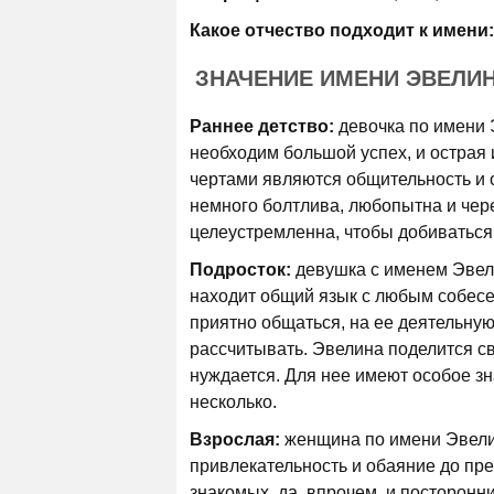
Какое отчество подходит к имени:
ЗНАЧЕНИЕ ИМЕНИ ЭВЕЛИ
Раннее детство:
девочка по имени 
необходим большой успех, и острая
чертами являются общительность и 
немного болтлива, любопытна и чер
целеустремленна, чтобы добиваться
Подросток:
девушка с именем Эвели
находит общий язык с любым собесед
приятно общаться, на ее деятельную
рассчи­тывать. Эвелина поделится с
нуждается. Для нее имеют особое зн
несколько.
Взрослая:
женщина по имени Эвелин
привлекательность и обаяние до пре
знакомых, да, впрочем, и посторонни