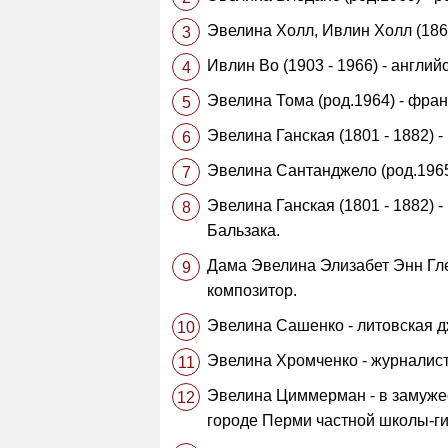
Эвелина Холл, Ивлин Холл (1868
Ивлин Во (1903 - 1966) - англий
Эвелина Тома (род.1964) - фра
Эвелина Ганская (1801 - 1882) 
Эвелина Сантанджело (род.1965
Эвелина Ганская (1801 - 1882) 
Бальзака.
Дама Эвелина Элизабет Энн Гле
композитор.
Эвелина Сашенко - литовская д
Эвелина Хромченко - журналист
Эвелина Циммерман - в замужес
городе Перми частной школы-г