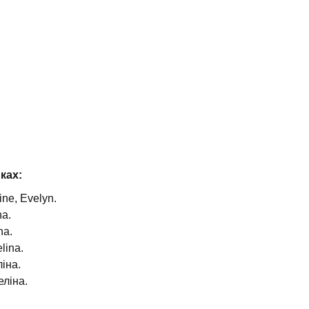
ках:
ne, Evelyn.
na.
na.
lina.
іна.
ліна.