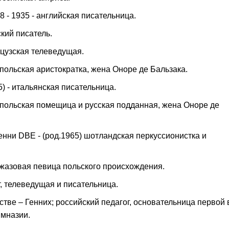
 - 1935 - английская писательница.
ский писатель.
нцузская телеведущая.
- польская аристократка, жена Оноре де Бальзака.
) - итальянская писательница.
- польская помещица и русская подданная, жена Оноре де
нни DBE - (род.1965) шотландская перкуссионистка и
жазовая певица польского происхождения.
, телеведущая и писательница.
тве – Генних; российский педагог, основательница первой 
имназии.