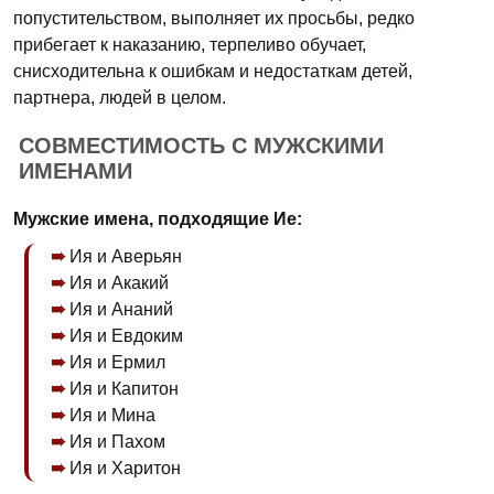
попустительством, выполняет их просьбы, редко
прибегает к наказанию, терпеливо обучает,
снисходительна к ошибкам и недостаткам детей,
партнера, людей в целом.
СОВМЕСТИМОСТЬ С МУЖСКИМИ
ИМЕНАМИ
Мужские имена, подходящие Ие:
Ия и Аверьян
Ия и Акакий
Ия и Ананий
Ия и Евдоким
Ия и Ермил
Ия и Капитон
Ия и Мина
Ия и Пахом
Ия и Харитон