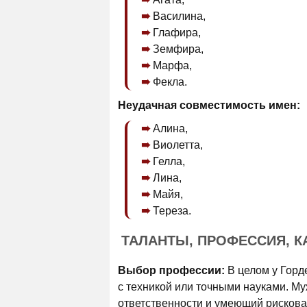
Василина,
Глафира,
Земфира,
Марфа,
Фекла.
Неудачная совместимость имен:
Алина,
Виолетта,
Гелла,
Лина,
Майя,
Тереза.
ТАЛАНТЫ, ПРОФЕССИЯ, К
Выбор профессии:
В целом у Горд
с техникой или точными науками. М
ответственности и умеющий рискова