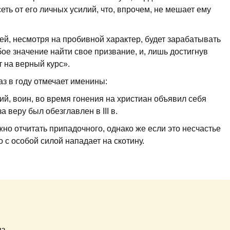
сеть от его личных усилий, что, впрочем, не мешает ему
й, несмотря на пробивной характер, будет зарабатывать
бое значение найти свое призвание, и, лишь достигнув
т на верный курс».
з в году отмечает именины:
дий, воин, во время гонения на христиан объявил себя
 веру был обезглавлен в III в.
жно отчитать припадочного, однако же если это несчастье
 с особой силой нападает на скотину.
яз