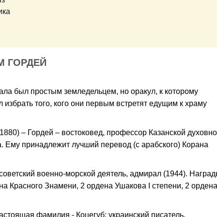
ика
М ГОРДЕЙ
ала был простым земледельцем, но оракул, к которому
л избрать того, кого они первым встретят едущим к храму
1880) – Гордей – востоковед, профессор Казанской духовн
. Ему принадлежит лучший перевод (с арабс­кого) Корана
) советский военно-морской деятель, адмирал (1944). Награ
а Красного Знамени, 2 ордена Ушакова I степени, 2 орден
настоящая фамилия - Коцегуб; украинский писатель.