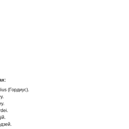
ах:
ius (Гордиус).
y.
y.
dei.
ій.
дзей.