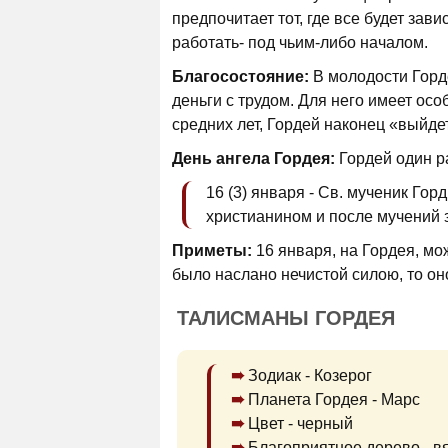
предпочитает тот, где все будет зави
работать- под чьим-либо началом.
Благосостояние:
В молодости Горде
деньги с трудом. Для него имеет осо
средних лет, Гордей наконец «выйде
День ангела Гордея:
Гордей один ра
16 (3) января - Св. мученик Гор
христианином и после мучений за
Приметы:
16 января, на Гордея, мо
было наслано нечистой силою, то оно
ТАЛИСМАНЫ ГОРДЕЯ
Зодиак - Козерог
Планета Гордея - Марс
Цвет - черный
Благоприятное дерево - в