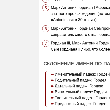
Марк Антоний Гордиан I Африканс
знатного происхождения (потом
«Antoninias» в 30 книгах).
Марк Антоний Гордиан Семпроний
соправитель своего отца Гордиа
Гордиан III, Марк Антоний Гордиа
Сын Гордиана II либо, что более
СКЛОНЕНИЕ ИМЕНИ ПО П
Именительный падеж: Гордей
Родительный падеж: Гордея
Дательный падеж: Гордею
Винительный падеж: Гордея
Творительный падеж: Гордее
Предложный падеж: Гордее