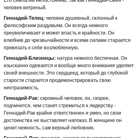
Его симпатии непостоянны, так как Геннадий-Овен -
человек ветреный.
Геннадий-Телец:
человек душевный, склонный к
философским раздумьям. Он всегда немного
преувеличивает и может впасть и крайности. Он
влюбчив до чрезвычайности и всеми силами старается
привязать к себе возлюбленную.
Геннадий-Близнецы:
натура немного беспечная. Он
изысканно одевается и вообще много внимания уделяет
своей внешности. Это сердцеед, который до глубокой
старости старается продемонстрировать свою
неотразимость.
Геннадий-Рак:
скромный человек, он, скорее,
подчинится, чем станет стремиться к лидерству -
Геннадий-Рак крайне ответственен и умен, но свои
достоинства не выставляет напоказ. В женщине он
ценит нежность, сам верный любовник.