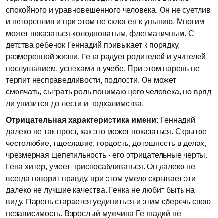
спокойного и уравновешенного человека. Он не суетлив
и нетороплив и при этом не склонен к унынию. Многим
может показаться холодноватым, флегматичным. С
детства ребенок Геннадий привыкает к порядку,
размеренной жизни. Гена радует родителей и учителей
послушанием, успехами в учебе. При этом парень не
терпит несправедливости, подлости. Он может
смолчать, сыграть роль понимающего человека, но вряд
ли унизится до лести и подхалимства.
Отрицательная характеристика имени:
Геннадий
далеко не так прост, как это может показаться. Скрытое
честолюбие, тщеславие, гордость, дотошность в делах,
чрезмерная щепетильность - его отрицательные черты.
Гена хитер, умеет приспосабливаться. Он далеко не
всегда говорит правду, при этом умело скрывает эти
далеко не лучшие качества. Генка не любит быть на
виду. Парень старается уединиться и этим сберечь свою
независимость. Взрослый мужчина Геннадий не