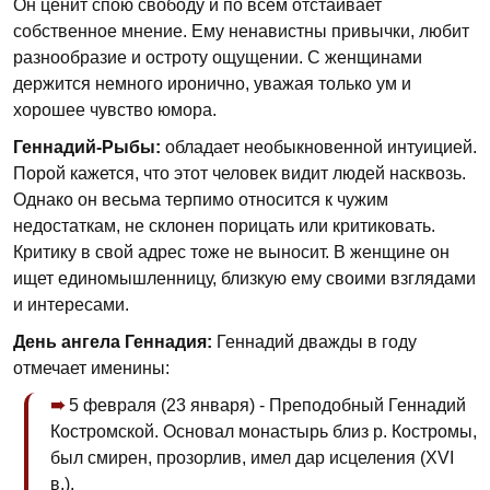
Он ценит спою свободу и по всем отстаивает
собственное мнение. Ему ненавистны привычки, любит
разнообразие и остроту ощущении. С женщинами
держится немного иронично, уважая только ум и
хорошее чувство юмора.
Геннадий-Рыбы:
обладает необыкновенной интуицией.
Порой кажется, что этот человек видит людей насквозь.
Однако он весьма терпимо относится к чужим
недостаткам, не склонен порицать или критиковать.
Критику в свой адрес тоже не выносит. В женщине он
ищет единомышленницу, близкую ему своими взглядами
и интересами.
День ангела Геннадия:
Геннадий дважды в году
отмечает именины:
5 февраля (23 января) - Пре­подобный Геннадий
Костромской. Основал монастырь близ р. Кост­ромы,
был смирен, прозорлив, имел дар исцеления (XVI
в.).