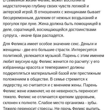
В семейной жизни Феликс может восполнить
недостаточную глубину своих чувств логикой и
актерской игрой. В отношениях с женщинами бывает
бесцеремонным, далеким от нежных воздыханий и
прогулок при луне. Жена должна быть помощницей в
деле, соратницей, восхищающейся достоинствами
супруга, - иначе брак распадется.
Для Феликса имеет особое значение секс. Деньги и
женщины - две его большие страсти. Интересуется
политикой, увлекается музыкой. Парень с этим именем
любит вкусную еду. Феликс женится по расчету: у его
избранницы красота и темперамент должны
подкрепляться материальной базой или престижным
положением в обществе. В семье стремится к
лидерству, но считается и с мнением жены. Парень
Феликс жене изменяет, но ее неверность переносит
тяжело. Феликс не отличается крепким здоровьем,
склонен к полноте. Слабое место организма - зубы.
Тяжело переносит стрессы. Не прочь Феликс выпить.