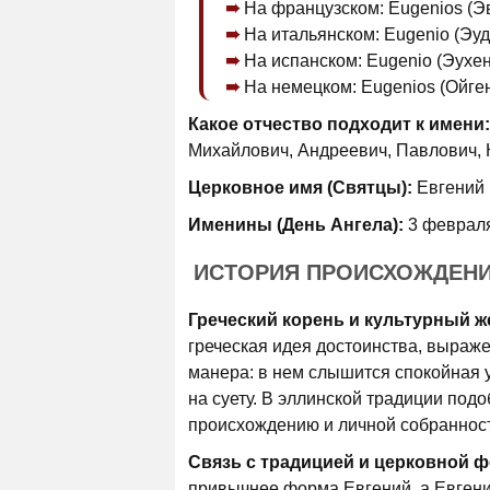
На французском: Eugenios (Э
На итальянском: Eugenio (Эуд
На испанском: Eugenio (Эухен
На немецком: Eugenios (Ойген
Какое отчество подходит к имени:
Михайлович, Андреевич, Павлович, 
Церковное имя (Святцы):
Евгений
Именины (День Ангела):
3 февраля
ИСТОРИЯ ПРОИСХОЖДЕН
Греческий корень и культурный ж
греческая идея достоинства, выраже
манера: в нем слышится спокойная 
на суету. В эллинской традиции под
происхождению и личной собраннос
Связь с традицией и церковной 
привычнее форма Евгений, а Евгени