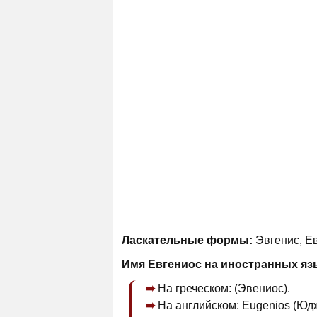
Ласкательные формы:
Эвгенис, Ев
Имя Евгениос на иностранных яз
На греческом: (Эвениос).
На английском: Eugenios (Юд