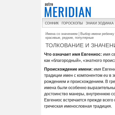
СОННИК
ГОРОСКОПЫ
ЗНАКИ ЗОДИАКА
Имена со значением | Выбор имени ребенку 
красивые, редкие, популярные
ТОЛКОВАНИЕ И ЗНАЧЕН
Что означает имя Евгениос:
имя св
как «благородный», «знатного прои
Происхождение имени:
имя Евгени
традиции имен с компонентом
eu
в з
рождением и происхождением. В греч
имена были особенно выразительны:
достоинство манеры, внутреннюю с
Евгениос встречается прежде всего в
греческая именословная традиция.