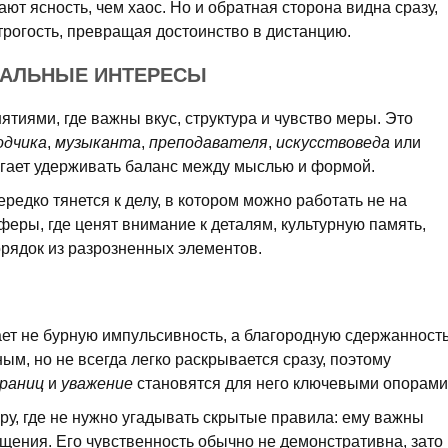
т ясность, чем хаос. Но и обратная сторона видна сразу,
трогость, превращая достоинство в дистанцию.
НАЛЬНЫЕ ИНТЕРЕСЫ
ятиями, где важны вкус, структура и чувство меры. Это
одчика
,
музыканта
,
преподавателя
,
искусствоведа
или
огает удерживать баланс между мыслью и формой.
редко тянется к делу, в котором можно работать не на
сферы, где ценят внимание к деталям, культурную память,
орядок из разрозненных элементов.
ет не бурную импульсивность, а благородную сдержанность
ым, но не всегда легко раскрывается сразу, поэтому
границ
и
уважение
становятся для него ключевыми опорами
ру, где не нужно угадывать скрытые правила: ему важны
бщения. Его чувственность обычно не демонстративна, зато