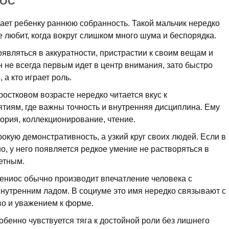
ИОС
ает ребенку раннюю собранность. Такой мальчик нередко
 любит, когда вокруг слишком много шума и беспорядка.
являться в аккуратности, пристрастии к своим вещам и
 не всегда первым идет в центр внимания, зато быстро
 а кто играет роль.
остковом возрасте нередко читается вкус к
ятиям, где важны точность и внутренняя дисциплина. Ему
тория, коллекционирование, чтение.
кую демонстративность, а узкий круг своих людей. Если в
, у него появляется редкое умение не растворяться в
етным.
ениос обычно производит впечатление человека с
утренним ладом. В социуме это имя нередко связывают с
о и уважением к форме.
обенно чувствуется тяга к достойной роли без лишнего