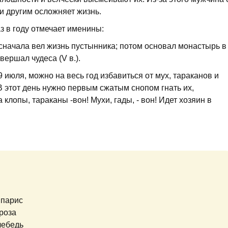
и другим осложняет жизнь.
з в году отмечает именины:
 сначала вел жизнь пустынника; потом основал монастырь в
ершал чудеса (V в.).
9 июля, можно на весь год избавиться от мух, тараканов и
 В этот день нужно первым сжатым снопом гнать их,
 клопы, тараканы -вон! Мухи, гады, - вон! Идет хозяин в
ипарис
роза
лебедь