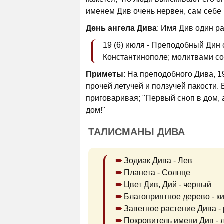
именем Див очень нервен, сам себе 
День ангела Дива
: Имя Див один ра
19 (6) июля - Преподобный Дин
Константинополе; молитвами сов
Приметы
: На преподобного Дива, 1
прочей летучей и ползучей пакости.
приговаривая; "Первый сноп в дом, а
дом!"
ТАЛИСМАНЫ ДИВА
Зодиак Дива - Лев
Планета - Солнце
Цвет Див, Дий - черный
Благоприятное дерево - к
Заветное растение Дива - 
Покровитель имени Див - 