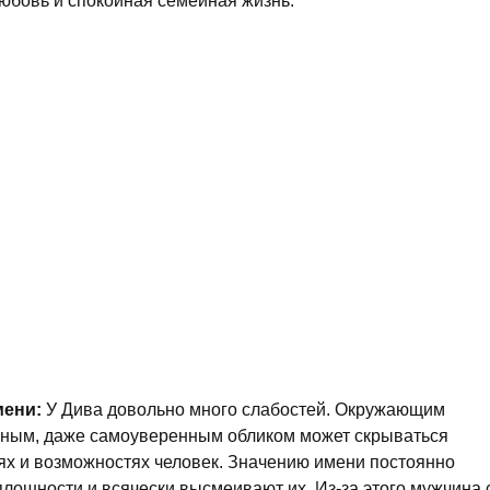
любовь и спокойная семейная жизнь.
мени:
У Дива довольно много слабостей. Окружающим
ренным, даже самоуверенным обликом может скрываться
х и возможностях человек. Значению имени постоянно
плошности и всячески высмеивают их. Из-за этого мужчина 