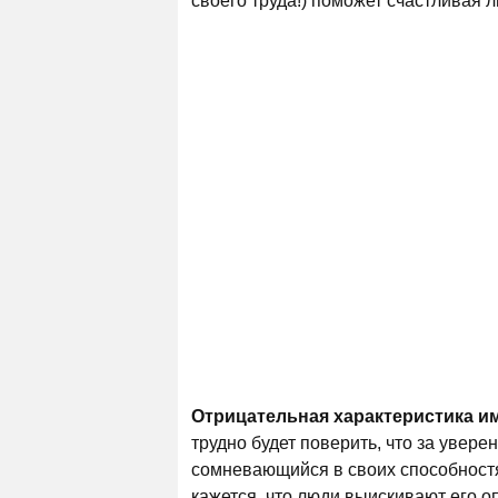
своего труда!) поможет счастливая 
Отрицательная характеристика и
трудно будет поверить, что за уве
сомневающийся в своих способностя
кажется, что люди выискивают его о