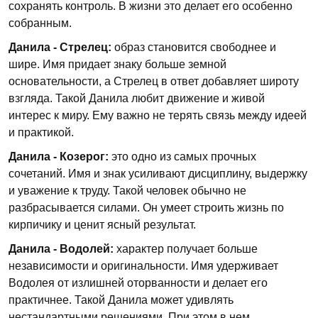
сохранять контроль. В жизни это делает его особенно
собранным.
Данила - Стрелец:
образ становится свободнее и
шире. Имя придает знаку больше земной
основательности, а Стрелец в ответ добавляет широту
взгляда. Такой Данила любит движение и живой
интерес к миру. Ему важно не терять связь между идеей
и практикой.
Данила - Козерог:
это одно из самых прочных
сочетаний. Имя и знак усиливают дисциплину, выдержку
и уважение к труду. Такой человек обычно не
разбрасывается силами. Он умеет строить жизнь по
кирпичику и ценит ясный результат.
Данила - Водолей:
характер получает больше
независимости и оригинальности. Имя удерживает
Водолея от излишней оторванности и делает его
практичнее. Такой Данила может удивлять
нестандартными решениями. При этом в нем