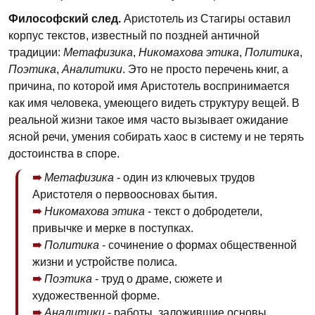
Философский след.
Аристотель из Стагиры оставил
корпус текстов, известный по поздней античной
традиции:
Метафизика
,
Никомахова этика
,
Политика
,
Поэтика
,
Аналитики
. Это не просто перечень книг, а
причина, по которой имя Аристотель воспринимается
как имя человека, умеющего видеть структуру вещей. В
реальной жизни такое имя часто вызывает ожидание
ясной речи, умения собирать хаос в систему и не терять
достоинства в споре.
Метафизика
- один из ключевых трудов
Аристотеля о первоосновах бытия.
Никомахова этика
- текст о добродетели,
привычке и мерке в поступках.
Политика
- сочинение о формах общественной
жизни и устройстве полиса.
Поэтика
- труд о драме, сюжете и
художественной форме.
Аналитики
- работы, заложившие основы