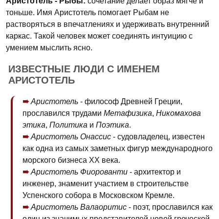
Аристотель - Рыбы:
сочетание делает образ мягче и
тоньше. Имя Аристотель помогает Рыбам не
растворяться в впечатлениях и удерживать внутренний
каркас. Такой человек может соединять интуицию с
умением мыслить ясно.
ИЗВЕСТНЫЕ ЛЮДИ С ИМЕНЕМ
АРИСТОТЕЛЬ
Аристотель
- философ Древней Греции,
прославился трудами
Метафизика
,
Никомахова
этика
,
Политика
и
Поэтика
.
Аристотель Онассис
- судовладелец, известен
как одна из самых заметных фигур международного
морского бизнеса XX века.
Аристотель Фиорованти
- архитектор и
инженер, знаменит участием в строительстве
Успенского собора в Московском Кремле.
Аристотель Валаоритис
- поэт, прославился как
один из значимых представителей новой греческой