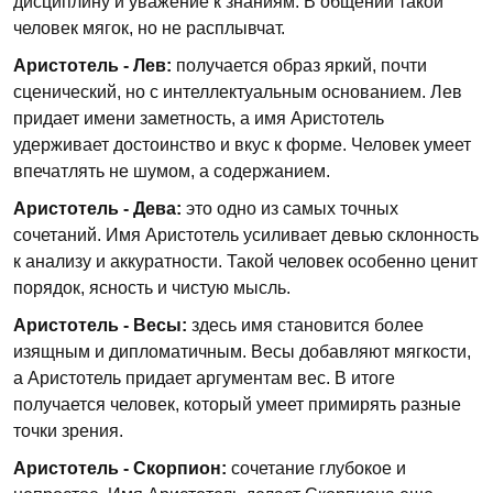
дисциплину и уважение к знаниям. В общении такой
человек мягок, но не расплывчат.
Аристотель - Лев:
получается образ яркий, почти
сценический, но с интеллектуальным основанием. Лев
придает имени заметность, а имя Аристотель
удерживает достоинство и вкус к форме. Человек умеет
впечатлять не шумом, а содержанием.
Аристотель - Дева:
это одно из самых точных
сочетаний. Имя Аристотель усиливает девью склонность
к анализу и аккуратности. Такой человек особенно ценит
порядок, ясность и чистую мысль.
Аристотель - Весы:
здесь имя становится более
изящным и дипломатичным. Весы добавляют мягкости,
а Аристотель придает аргументам вес. В итоге
получается человек, который умеет примирять разные
точки зрения.
Аристотель - Скорпион:
сочетание глубокое и