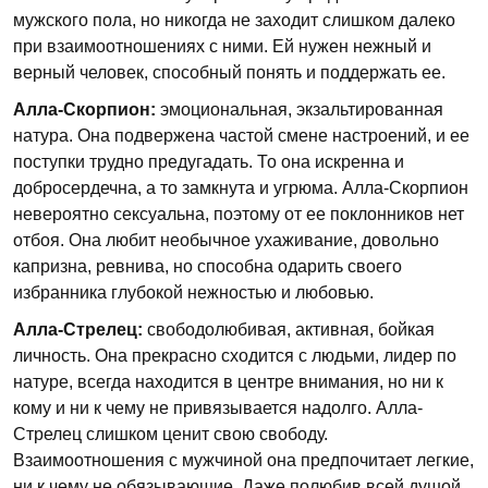
мужского пола, но никогда не заходит слишком далеко
при взаимоотношениях с ними. Ей нужен нежный и
верный человек, способный понять и поддержать ее.
Алла-Скорпион:
эмоциональная, экзальтированная
натура. Она подвержена частой смене настроений, и ее
поступки трудно предугадать. То она искренна и
добросердечна, а то замкнута и угрюма. Алла-Скорпион
невероятно сексуальна, поэтому от ее поклонников нет
отбоя. Она любит необычное ухаживание, довольно
капризна, ревнива, но способна одарить своего
избранника глубокой нежностью и любовью.
Алла-Стрелец:
свободолюбивая, активная, бойкая
личность. Она прекрасно сходится с людьми, лидер по
натуре, всегда находится в центре внимания, но ни к
кому и ни к чему не привязывается надолго. Алла-
Стрелец слишком ценит свою свободу.
Взаимоотношения с мужчиной она предпочитает легкие,
ни к чему не обязывающие. Даже полюбив всей душой,