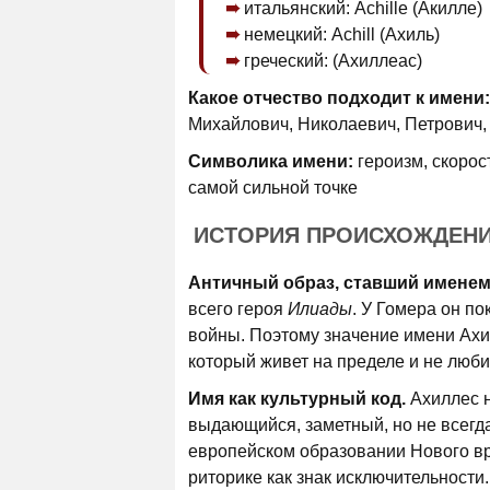
итальянский: Achille (Акилле)
немецкий: Achill (Ахиль)
греческий: (Ахиллеас)
Какое отчество подходит к имени:
Михайлович, Николаевич, Петрович,
Символика имени:
героизм, скорост
самой сильной точке
ИСТОРИЯ ПРОИСХОЖДЕН
Античный образ, ставший именем
всего героя
Илиады
. У Гомера он по
войны. Поэтому значение имени Ахил
который живет на пределе и не люби
Имя как культурный код.
Ахиллес н
выдающийся, заметный, но не всегда
европейском образовании Нового вр
риторике как знак исключительност