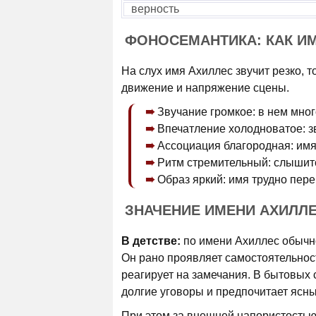
верность
ФОНОСЕМАНТИКА: КАК И
На слух имя Ахиллес звучит резко, т
движение и напряжение сцены.
Звучание громкое: в нем мно
Впечатление холодноватое: зв
Ассоциация благородная: имя 
Ритм стремительный: слышитс
Образ яркий: имя трудно пер
ЗНАЧЕНИЕ ИМЕНИ АХИЛЛ
В детстве:
по имени Ахиллес обычн
Он рано проявляет самостоятельнос
реагирует на замечания. В бытовых с
долгие уговоры и предпочитает ясн
При этом за внешней напористостью 