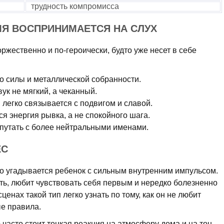
трудность компромисса
МЯ ВОСПРИНИМАЕТСЯ НА СЛУХ
оржественно и по-героически, будто уже несет в себе
го силы и металлической собранности.
ук не мягкий, а чеканный.
легко связывается с подвигом и славой.
я энергия рывка, а не спокойного шага.
епутать с более нейтральными именами.
ЕС
о угадывается ребенок с сильным внутренним импульсом.
ть, любит чувствовать себя первым и нередко болезненно
ценах такой тип легко узнать по тому, как он не любит
ые правила.
часто стоит тонкая реакция на атмосферу дома и на тон