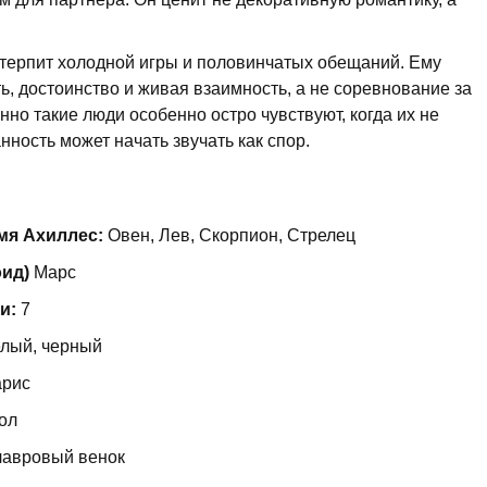
е терпит холодной игры и половинчатых обещаний. Ему
ть, достоинство и живая взаимность, а не соревнование за
но такие люди особенно остро чувствуют, когда их не
нность может начать звучать как спор.
мя Ахиллес:
Овен, Лев, Скорпион, Стрелец
оид)
Марс
и:
7
елый, черный
арис
ол
 лавровый венок