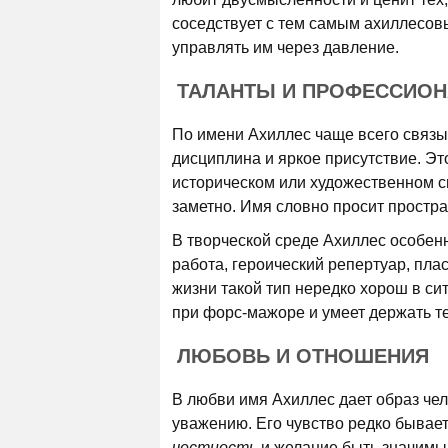
соседствует с тем самым ахиллесов
управлять им через давление.
ТАЛАНТЫ И ПРОФЕССИО
По имени Ахиллес чаще всего связыв
дисциплина и яркое присутствие. Э
историческом или художественном см
заметно. Имя словно просит простран
В творческой среде Ахиллес особенн
работа, героический репертуар, пла
жизни такой тип нередко хорош в си
при форс-мажоре и умеет держать т
ЛЮБОВЬ И ОТНОШЕНИЯ
В любви имя Ахиллес дает образ чел
уважению. Его чувство редко бывае
честность
и желание быть значимым