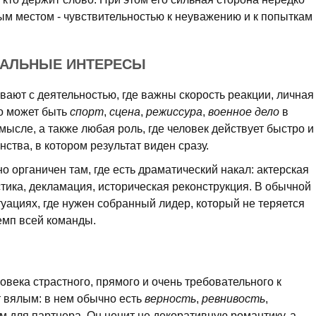
ым местом - чувствительностью к неуважению и к попыткам
НАЛЬНЫЕ ИНТЕРЕСЫ
ают с деятельностью, где важны скорость реакции, личная
то может быть
спорт
,
сцена
,
режиссура
,
военное дело
в
ысле, а также любая роль, где человек действует быстро и
ства, в котором результат виден сразу.
о органичен там, где есть драматический накал: актерская
стика, декламация, историческая реконструкция. В обычной
туациях, где нужен собранный лидер, который не теряется
емп всей команды.
овека страстного, прямого и очень требовательного к
т вялым: в нем обычно есть
верность
,
ревнивость
,
 для партнера. Он ценит не декоративную романтику, а