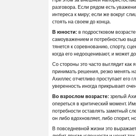
разговора. Если рядом есть уважени
интереса к миру; если же вокруг сл
стоять на своем до конца.
В юности:
в подростковом возрасте
самоуважением и потребностью выде
тянется к соревнованию, спорту, сцен
когда его недооценивают, и может д
Со стороны это часто выглядит как 
принимать решения, резко менять на
Ахиллес отчетливо проступает его г
уверенность иногда прикрывает очен
Во взрослом возрасте:
зрелый Ахи
опереться в критический момент. Им
потребности оставлять заметный сле
он либо вдохновляет, либо спорит, н
В повседневной жизни это выражаетс
любит двусмысленности и ценит тех,