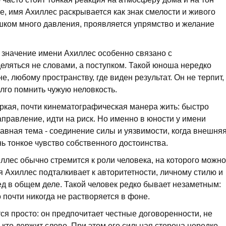
е, имя Ахиллес раскрывается как знак смелости и живого
ишком много давления, проявляется упрямство и желание
 значение имени Ахиллес особенно связано с
ляться не словами, а поступком. Такой юноша нередко
е, любому пространству, где виден результат. Он не терпит,
олго помнить чужую неловкость.
яркая, почти кинематографическая манера жить: быстро
правление, идти на риск. Но именно в юности у имени
лавная тема - соединение силы и уязвимости, когда внешня
ь тонкое чувство собственного достоинства.
ллес обычно стремится к роли человека, на которого можно
я Ахиллес подталкивает к авторитетности, личному стилю и
д в общем деле. Такой человек редко бывает незаметным:
о почти никогда не растворяется в фоне.
я просто: он предпочитает честные договоренности, не
 кто держит слово. При этом его сильная сторона нередко