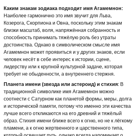
Каким знакам зодиака подходит имя Агамемнон:
Наиболее гармонично это имя звучит для Льва,
Козерога, Скорпиона и Овна, поскольку этим знакам
близки масштаб, воля, напряжённая собранность и
способность принимать тяжёлую роль без утраты
достоинства. Однако в символическом смысле имя
Агамемнон может проявиться и у других знаков, если
человек несёт в себе интерес к истории, сцене,
лидерству или к крупной культурной задаче, которая
требует не обыденности, а внутреннего стержня.
Планета имени (звезда или астероид) и стихия
: В
традиционной символике имя Агамемнон можно
соотнести с Сатурном как планетой формы, меры, долга
и исторической памяти, потому что именно эти качества
лучше всего откликаются на его древний и тяжёлый
образ. Стихия имени ближе всего к огню, но не к лёгкому
пламени, а к огню жертвенного и царственного типа,
который освещает путь, однако всегда напоминает о