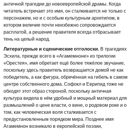
античной трагедии до новоевропейской драмы. Когда
читатель встречает это имя, он сталкивается не только с
персонажем, но и с особым культурным архетипом, в
котором величие почти неизбежно сопровождается
расплатой, а решение правителя всегда отбрасывает
тень на целый народ.
Литературные и сценические отголоски.
В трагедиях
Эсхила, прежде всего в «Агамемноне» из трилогии
«Орестея», имя обретает ещё более тяжёлое звучание,
поскольку здесь правитель возвращается домой не как
победитель, а как фигура, обречённая на гибель в самом
центре собственного дома. Софокл и Еврипид тоже не
обходят этот образ стороной, поскольку античная
культура видела в нём удобный и мощный материал для
размышлений о цене власти, о вине, о родовом роке и о
том, как человеческая воля сталкивается с
предустановленным порядком мира. Позднее имя
Агамемнон возникало в европейской поэзии,