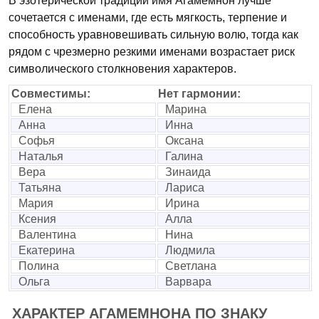
В эзотерической традиции имя Агамемнон лучше
сочетается с именами, где есть мягкость, терпение и
способность уравновешивать сильную волю, тогда как
рядом с чрезмерно резкими именами возрастает риск
символического столкновения характеров.
Совместимы:
Нет гармонии:
Елена
Марина
Анна
Инна
Софья
Оксана
Наталья
Галина
Вера
Зинаида
Татьяна
Лариса
Мария
Ирина
Ксения
Алла
Валентина
Нина
Екатерина
Людмила
Полина
Светлана
Ольга
Варвара
ХАРАКТЕР АГАМЕМНОНА ПО ЗНАКУ