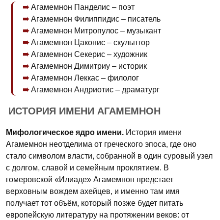
Агамемнон Панделис – поэт
Агамемнон Филиппидис – писатель
Агамемнон Митропулос – музыкант
Агамемнон Цаконис – скульптор
Агамемнон Секерис – художник
Агамемнон Димитриу – историк
Агамемнон Леккас – филолог
Агамемнон Андриотис – драматург
ИСТОРИЯ ИМЕНИ АГАМЕМНОН
Мифологическое ядро имени.
История имени
Агамемнон неотделима от греческого эпоса, где оно
стало символом власти, собранной в один суровый узел
с долгом, славой и семейным проклятием. В
гомеровской «Илиаде» Агамемнон предстает
верховным вождем ахейцев, и именно там имя
получает тот объём, который позже будет питать
европейскую литературу на протяжении веков: от