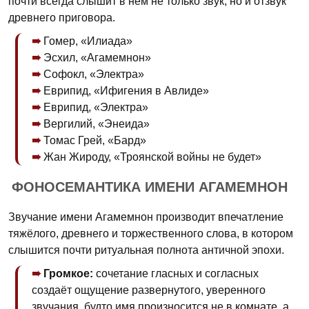
почти всегда слышит в нём не только звук, но и отзвук
древнего приговора.
Гомер, «Илиада»
Эсхил, «Агамемнон»
Софокл, «Электра»
Еврипид, «Ифигения в Авлиде»
Еврипид, «Электра»
Вергилий, «Энеида»
Томас Грей, «Бард»
Жан Жироду, «Троянской войны не будет»
ФОНОСЕМАНТИКА ИМЕНИ АГАМЕМНОН
Звучание имени Агамемнон производит впечатление
тяжёлого, древнего и торжественного слова, в котором
слышится почти ритуальная полнота античной эпохи.
Громкое:
сочетание гласных и согласных
создаёт ощущение развернутого, уверенного
звучания, будто имя произносится не в комнате, а