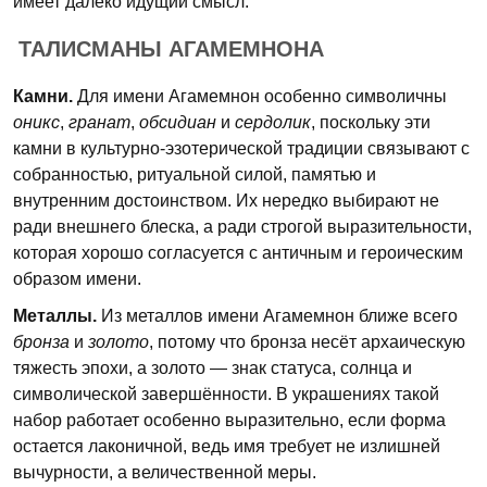
имеет далеко идущий смысл.
ТАЛИСМАНЫ АГАМЕМНОНА
Камни.
Для имени Агамемнон особенно символичны
оникс
,
гранат
,
обсидиан
и
сердолик
, поскольку эти
камни в культурно-эзотерической традиции связывают с
собранностью, ритуальной силой, памятью и
внутренним достоинством. Их нередко выбирают не
ради внешнего блеска, а ради строгой выразительности,
которая хорошо согласуется с античным и героическим
образом имени.
Металлы.
Из металлов имени Агамемнон ближе всего
бронза
и
золото
, потому что бронза несёт архаическую
тяжесть эпохи, а золото — знак статуса, солнца и
символической завершённости. В украшениях такой
набор работает особенно выразительно, если форма
остается лаконичной, ведь имя требует не излишней
вычурности, а величественной меры.