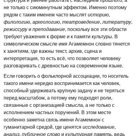
структура и умение работать с наследием прошлого, а
не только с сиюминутным эффектом. Именно поэтому
рядом с таким именем часто мыслят
историю
,
филологию
,
археологию
,
театроведение
,
литературу
,
режиссуру
и
преподавание
, поскольку все эти области
требуют уважения к форме и к памяти культуры. В
символическом смысле имя Агамемнон словно тянется
к занятиям, где важны текст, архив, сцена и
интерпретация, то есть всё, что позволяет человеку
разговаривать с древностью на современном языке.
Если говорить о фольклорной ассоциации, то носитель
такого имени нередко воспринимается как человек,
способный удерживать крупную задачу и не теряться
перед масштабом, а потому ему подходят роли,
связанные с организацией смысла, а не только с
исполнением частных поручений. В этом месте
особенно заметна связь имени Агамемнон с
гуманитарной средой, где ценятся
исследование
,
анализ
,
публичное слово
и
культурная память
, ведь