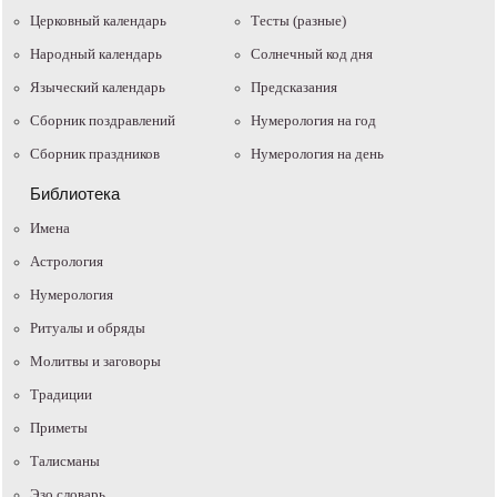
Церковный календарь
Тесты (разные)
Народный календарь
Солнечный код дня
Языческий календарь
Предсказания
Сборник поздравлений
Нумерология на год
Сборник праздников
Нумерология на день
Библиотека
Имена
Астрология
Нумерология
Ритуалы и обряды
Молитвы и заговоры
Традиции
Приметы
Талисманы
Эзо словарь