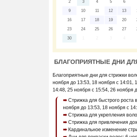
2
3
4
5
6
9
10
11
12
13
16
17
18
19
20
23
24
25
26
27
30
1
2
3
4
БЛАГОПРИЯТНЫЕ ДНИ ДЛЯ
Благоприятные дни для стрижки волос
ноября до 13:53, 18 ноября с 14:01, 
14:48, 25 ноября с 15:54, 26 ноября д
Стрижка для быстрого роста во
ноября до 13:53, 18 ноября с 14
Стрижка для укрепления воло
Стрижка для привлечения дох
Кардинальное изменение стри
Дни для покраски волос: 6 ноя