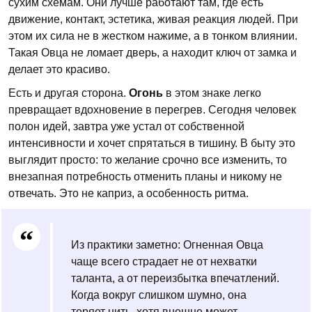
сухим схемам. Они лучше работают там, где есть
движение, контакт, эстетика, живая реакция людей. При
этом их сила не в жестком нажиме, а в тонком влиянии.
Такая Овца не ломает дверь, а находит ключ от замка и
делает это красиво.
Есть и другая сторона.
Огонь
в этом знаке легко
превращает вдохновение в перегрев. Сегодня человек
полон идей, завтра уже устал от собственной
интенсивности и хочет спрятаться в тишину. В быту это
выглядит просто: то желание срочно все изменить, то
внезапная потребность отменить планы и никому не
отвечать. Это не каприз, а особенность ритма.
Из практики заметно: Огненная Овца
чаще всего страдает не от нехватки
таланта, а от переизбытка впечатлений.
Когда вокруг слишком шумно, она
теряет нить, хотя внешне может