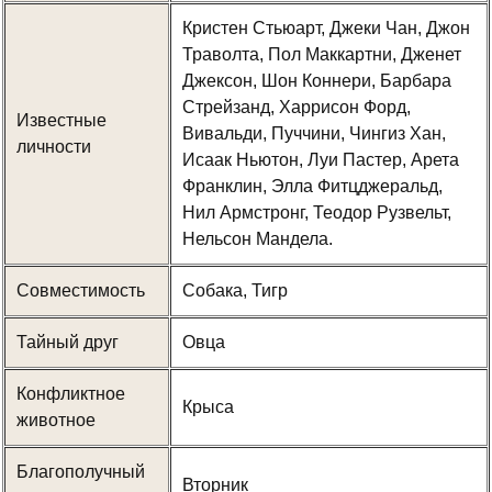
Кристен Стьюарт, Джеки Чан, Джон
Траволта, Пол Маккартни, Дженет
Джексон, Шон Коннери, Барбара
Стрейзанд, Харрисон Форд,
Известные
Вивальди, Пуччини, Чингиз Хан,
личности
Исаак Ньютон, Луи Пастер, Арета
Франклин, Элла Фитцджеральд,
Нил Армстронг, Теодор Рузвельт,
Нельсон Мандела.
Совместимость
Собака, Тигр
Тайный друг
Овца
Конфликтное
Крыса
животное
Благополучный
Вторник