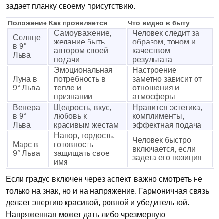
задает планку своему присутствию.
Положение
Как проявляется
Что видно в быту
Самоуважение,
Человек следит за
Солнце
желание быть
образом, тоном и
в 9°
автором своей
качеством
Льва
подачи
результата
Эмоциональная
Настроение
Луна в
потребность в
заметно зависит от
9° Льва
тепле и
отношения и
признании
атмосферы
Венера
Щедрость, вкус,
Нравится эстетика,
в 9°
любовь к
комплименты,
Льва
красивым жестам
эффектная подача
Напор, гордость,
Человек быстро
Марс в
готовность
включается, если
9° Льва
защищать свое
задета его позиция
имя
Если градус включен через аспект, важно смотреть не
только на знак, но и на напряжение. Гармоничная связь
делает энергию красивой, ровной и убедительной.
Напряженная может дать либо чрезмерную