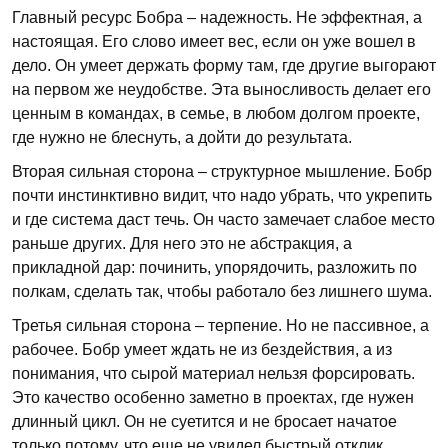
Главный ресурс Бобра – надежность. Не эффектная, а
настоящая. Его слово имеет вес, если он уже вошел в
дело. Он умеет держать форму там, где другие выгорают
на первом же неудобстве. Эта выносливость делает его
ценным в командах, в семье, в любом долгом проекте,
где нужно не блеснуть, а дойти до результата.
Вторая сильная сторона – структурное мышление. Бобр
почти инстинктивно видит, что надо убрать, что укрепить
и где система даст течь. Он часто замечает слабое место
раньше других. Для него это не абстракция, а
прикладной дар: починить, упорядочить, разложить по
полкам, сделать так, чтобы работало без лишнего шума.
Третья сильная сторона – терпение. Но не пассивное, а
рабочее. Бобр умеет ждать не из бездействия, а из
понимания, что сырой материал нельзя форсировать.
Это качество особенно заметно в проектах, где нужен
длинный цикл. Он не суетится и не бросает начатое
только потому, что еще не увидел быстрый отклик.