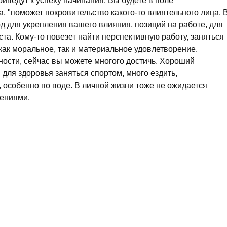
иведут к успеху начинания. Вы будете в поле
, "поможет покровительство какого-то влиятельного лица. 
 для укрепления вашего влияния, позиций на работе, для
та. Кому-то повезет найти перспективную работу, заняться
 как моральное, так и материальное удовлетворение.
ости, сейчас вы можете многого достичь. Хороший
 для здоровья заняться спортом, много ездить,
 особенно по воде. В личной жизни тоже не ожидается
шениями.