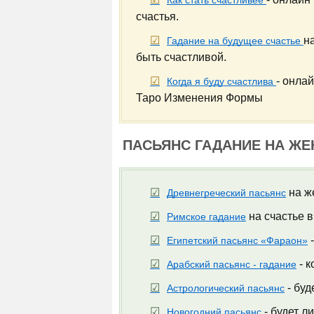
Как стать счастливее
счастья.
н
Гадание на будущее счастье
быть счастливой.
- онла
Когда я буду счастлива
Таро Изменения Формы
ПАСЬЯНС ГАДАНИЕ НА ЖЕ
на ж
Древнегреческий пасьянс
на счастье в
Римское гадание
-
Египетский пасьянс «Фараон»
- к
Арабский пасьянс - гадание
- буд
Астрологический пасьянс
- будет л
Новогодний пасьянс