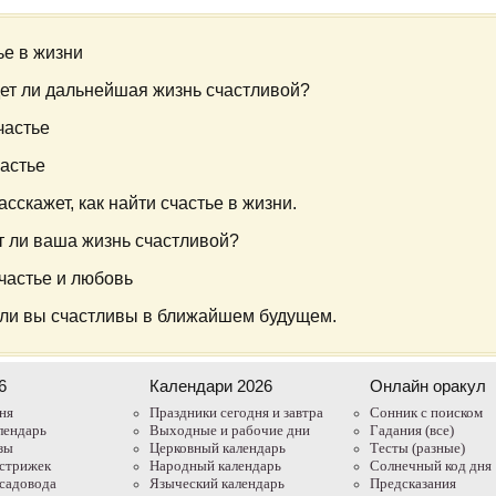
ье в жизни
ет ли дальнейшая жизнь счастливой?
частье
астье
асскажет, как найти счастье в жизни.
т ли ваша жизнь счастливой?
счастье и любовь
 ли вы счастливы в ближайшем будущем.
6
Календари 2026
Онлайн оракул
ня
Праздники сегодня и завтра
Cонник с поиском
лендарь
Выходные и рабочие дни
Гадания (все)
зы
Церковный календарь
Тесты (разные)
 стрижек
Народный календарь
Солнечный код дня
садовода
Языческий календарь
Предсказания