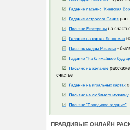
Гадание пасьянс "Киевская Во
расс
Гадание астролога Сения
на счасть
Пасьянс Екатерины
на
Гадание на картах Ленорман
- была
Пасьянс мадам Рекамье
Гадание "На ближайшее будущ
расскажет
Пасьянс на желание
счастье
о
Гадание на игральных картах
Пасьянс на любимого мужчину
-
Пасьянс "Правдивое гадание"
ПРАВДИВЫЕ ОНЛАЙН РАС