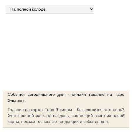
Сосредоточьтесь на своем вопросе, нажмите и удерживайте кнопку
“Тасовать колоду”
Тасовать колоду
Выберите интуитивно карты!!!
События сегодняшнего дня - онлайн гадание на Таро
Эльтины
Гадание на картах Таро Эльтины – Как сложится этот день?
Этот простой расклад на день, состоящий всего из одной
карты, покажет основные тенденции и события дня.