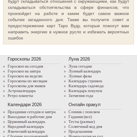
будут складываться отношения с окружающими, как будут
складываться обстоятельства в сфере финансов, что
произойдет на работе и каким будет самое важное
событие загаданного дня. Также вы получите совет и
предостережение карт Таро Вуду, которые помогут вам
направить энергию в нужное русло и избежать вероятных
ошибок
Гороскопы 2026
Луна 2026
Гороскоп на сегодня
Луна сегодня
Гороскоп на завтра
Лунный календарь
Гороскоп на неделю
Лунные фазы
Гороскопы по месяцам
Календарь стрижек
Гороскопы для знаков
Календарь садовода
Астрокалендарь
Календарь покупок
Ретро планеты
Затмения года
Календари 2026
Онлайн оракул
Праздники сегодня и завтра
Cонник с поиском
Выходные и рабочие дни
Гадания (все)
Церковный календарь
Тесты (разные)
Народный календарь
Солнечный код дня
Языческий календарь
Предсказания
Сборник поздравлений
Нумерология на год