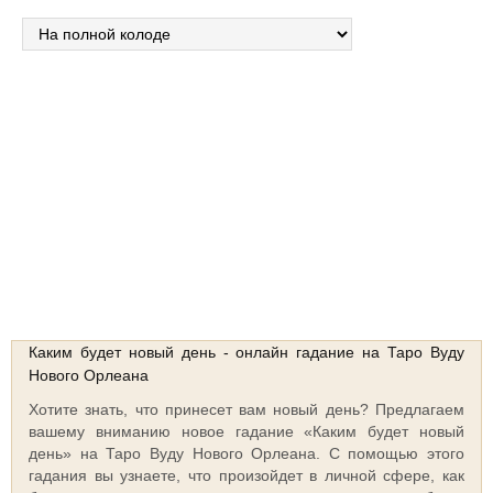
Сосредоточьтесь на своем вопросе, нажмите и удерживайте кнопку
“Тасовать колоду”
Тасовать колоду
Выберите интуитивно карты!!!
Каким будет новый день - онлайн гадание на Таро Вуду
Нового Орлеана
Хотите знать, что принесет вам новый день? Предлагаем
вашему вниманию новое гадание «Каким будет новый
день» на Таро Вуду Нового Орлеана. С помощью этого
гадания вы узнаете, что произойдет в личной сфере, как