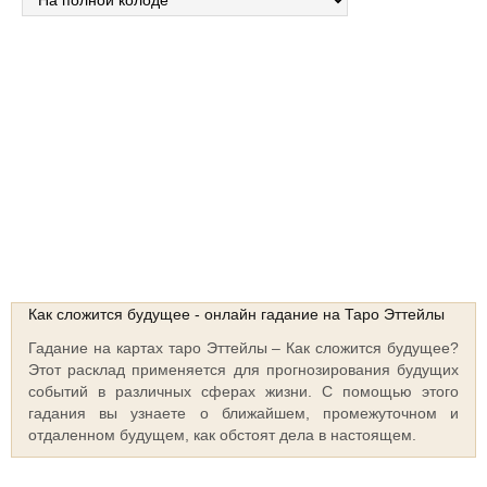
Сосредоточьтесь на своем вопросе, нажмите и удерживайте кнопку
“Тасовать колоду”
Тасовать колоду
Выберите интуитивно карты!!!
Как сложится будущее - онлайн гадание на Таро Эттейлы
Гадание на картах таро Эттейлы – Как сложится будущее?
Этот расклад применяется для прогнозирования будущих
событий в различных сферах жизни. С помощью этого
гадания вы узнаете о ближайшем, промежуточном и
отдаленном будущем, как обстоят дела в настоящем.